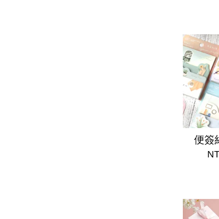
便簽紙
NT