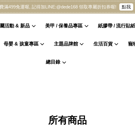
點我
費滿499免運喔, 記得加LINE:@dede168 領取專屬折扣券喔!
屬活動 & 新品
美甲 / 保養品專區
紙膠帶 / 流行貼紙
母嬰 & 孩童專區
主題品牌館
生活百貨
寵
您的購物車目前還是空的。
總目錄
繼續購物
所有商品