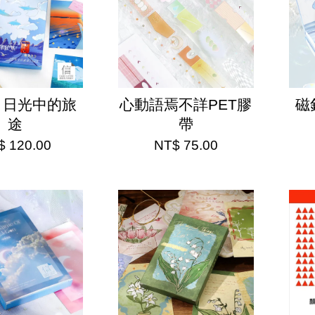
 日光中的旅
心動語焉不詳PET膠
磁
途
帶
$ 120.00
NT$ 75.00