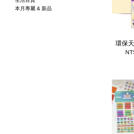
生活百貨
本月專屬 & 新品
環保
NT