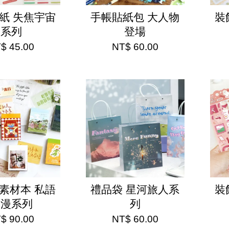
紙 失焦宇宙
手帳貼紙包 大人物
裝
系列
登場
$ 45.00
NT$ 60.00
素材本 私語
禮品袋 星河旅人系
裝
瀰漫系列
列
$ 90.00
NT$ 60.00