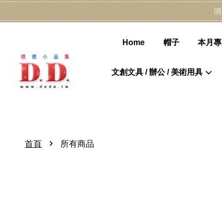
消
Home
帽子
本月專
文創文具 / 辦公 / 美術用具
›
首頁
所有商品