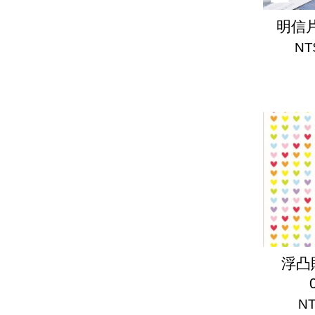
明信
NT
浮凸
NT