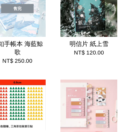
售完
釦手帳本 海藍鯨
明信片 紙上雪
歌
NT$ 120.00
NT$ 250.00