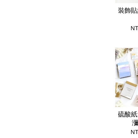
裝飾貼
NT
硫酸紙
NT