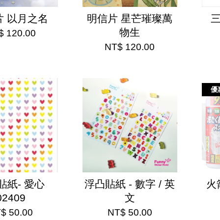
片 以月之名
明信片 星芒璀璨萬
三
物生
$ 120.00
NT$ 120.00
優
貼紙- 愛心
浮凸貼紙 - 數字 / 英
火
02409
文
$ 50.00
NT$ 50.00