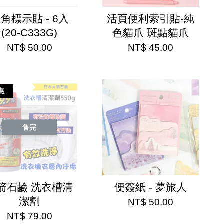
角標示貼 - 6入
活頁便利索引貼-純
(20-C333G)
色貓爪 斑點貓爪
NT$ 50.00
NT$ 45.00
惠
售完
箭石鹼 洗衣槽清
便簽紙 - 夢旅人
潔劑
NT$ 50.00
NT$ 79.00