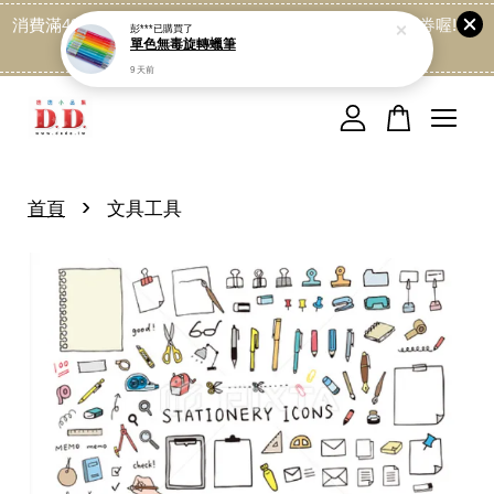
消費滿499免運喔, 記得加LINE:@dede168 領取專屬折扣券喔!
彭***
已購買了
單色無毒旋轉蠟筆
點我
9 天前
您的購物車目前還是空的。
繼續購物
›
首頁
文具工具