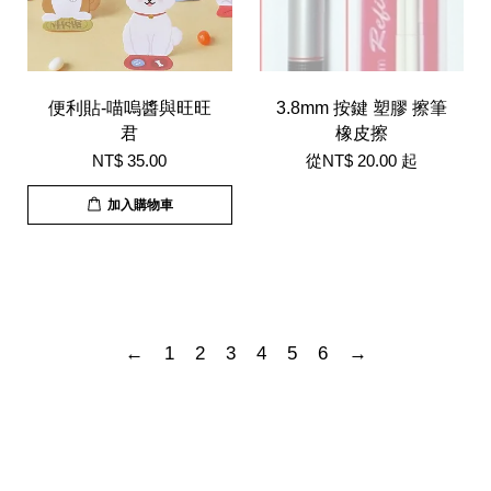
便利貼-喵嗚醬與旺旺
3.8mm 按鍵 塑膠 擦筆
君
橡皮擦
NT$ 35.00
從
NT$ 20.00
起
加入購物車
←
1
2
3
4
5
6
→