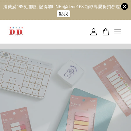
消費滿499免運喔, 記得加LINE:@dede168 領取專屬折扣券喔!
點我
您的購物車目前還是空的。
繼續購物