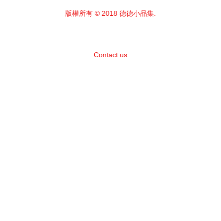
版權所有 © 2018 德德小品集.
Contact us
Facebook
Instagram
Line
Visa
Master
American
Express