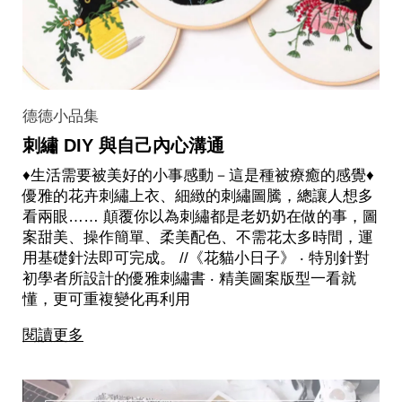
德德小品集
刺繡 DIY 與自己內心溝通
♦生活需要被美好的小事感動－這是種被療癒的感覺♦
優雅的花卉刺繡上衣、細緻的刺繡圖騰，總讓人想多
看兩眼…… 顛覆你以為刺繡都是老奶奶在做的事，圖
案甜美、操作簡單、柔美配色、不需花太多時間，運
用基礎針法即可完成。 //《花貓小日子》 ‧ 特別針對
初學者所設計的優雅刺繡書 ‧ 精美圖案版型一看就
懂，更可重複變化再利用
閱讀更多