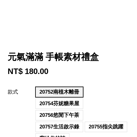
元氣滿滿 手帳素材禮盒
NT$ 180.00
款式
20752南植木離冊
20754芬妮糖果屋
20756悠閒下午茶
20757生活啟示錄
20755指尖跳躍