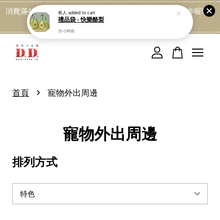
消費滿499免運喔, 記得加LINE:@dede168 領取專屬折扣券喔!
有人
added to cart
禮品袋 - 快樂酪梨
點我
15 小時前
您的購物車目前還是空的。
繼續購物
›
首頁
寵物外出周邊
寵物外出周邊
排列方式