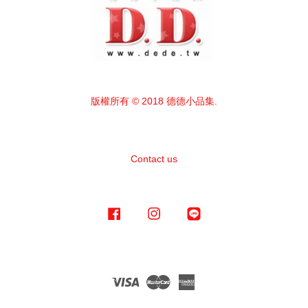
版權所有 © 2018 德德小品集.
Contact us
Facebook
Instagram
Line
Visa
Master
American
Express