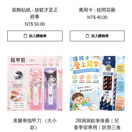
裝飾貼紙 - 放鬆才是正
萬用卡 - 枝間花藝
經事
NT$ 40.00
NT$ 50.00
加入購物車
加入購物車
美樂蒂指甲刀 （大小
2B洞洞鉛筆推薦｜兒
款）
童學習專用｜防滑三角