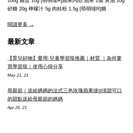
100g 雞蛋 10g [萌萌噠R]蘋果內陷 蘋果 2個 黃油 10g
砂糖 20g 檸檬汁 5g 肉桂粉 1.5g [萌萌噠R]糖
閱讀更多 →
最新文章
【育兒好物】愛用-兒童學習筷推薦｜材質 ｜為何要
買學習筷｜使用心得分享
May 21, 21
母親節｜送給媽媽的法式三色玫瑰蘋果撻|||清甜可口
的甜點送給母親節的媽媽
Apr 26, 21