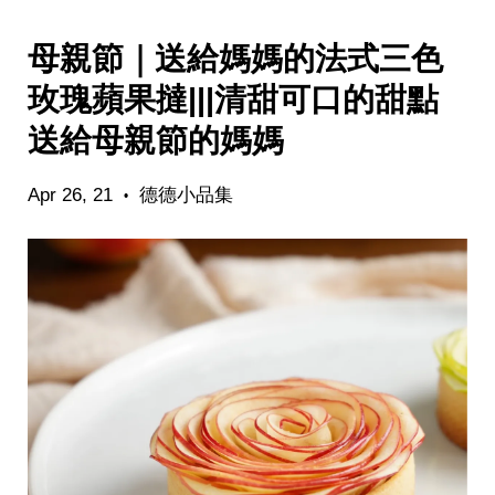
母親節｜送給媽媽的法式三色
玫瑰蘋果撻|||清甜可口的甜點
送給母親節的媽媽
Apr 26, 21
德德小品集
•