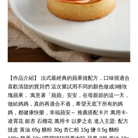
【作品介紹】 法式最經典的蘋果撻配方，口味很適合
喜歡清甜的寶貝們 這次嘗試用不同的顏色做成3種玫
瑰蘋果， 寓意著「蘋蘋」安安，在母親節的這一天，
做給媽媽，真的再適合不過，希望天底下所有的媽
媽，都健康快樂，幸福蘋安～ 推薦搭配卡片 萬用卡-
凌霄花 銀杏 石榴花 萬用卡 以夢之名 進入主題: 配方
撻皮 黃油 65g 糖粉 30g 杏仁粉 15g 鹽 0.5g 麵粉