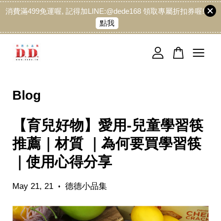
消費滿499免運喔, 記得加LINE:@dede168 領取專屬折扣券喔!
點我
您的購物車目前還是空的。
繼續購物
Blog
【育兒好物】愛用-兒童學習筷
推薦｜材質 ｜為何要買學習筷
｜使用心得分享
May 21, 21
德德小品集
•