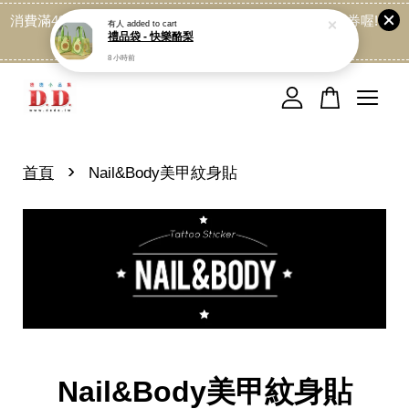
消費滿499免運喔, 記得加LINE:@dede168 領取專屬折扣券喔!
有人
added to cart
禮品袋 - 快樂酪梨
點我
8 小時前
您的購物車目前還是空的。
繼續購物
›
首頁
Nail&Body美甲紋身貼
Nail&Body美甲紋身貼