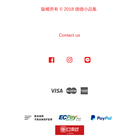
版權所有 © 2018 德德小品集.
Contact us
Facebook
Instagram
Line
Visa
Master
American
Express