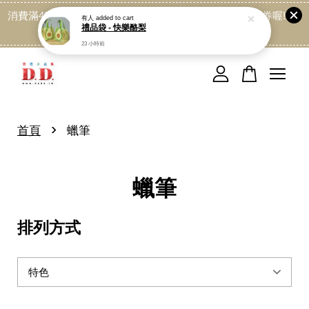
消費滿499免運喔, 記得加LINE:@dede168 領取專屬折扣券喔!
有人
added to cart
禮品袋 - 快樂酪梨
點我
23 小時前
您的購物車目前還是空的。
繼續購物
›
首頁
蠟筆
蠟筆
排列方式