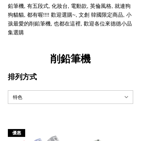
鉛筆機, 有五段式, 化妝台, 電動款, 英倫風格, 就連狗
狗貓貓, 都有喔!!!! 歡迎選購~, 文創 韓國限定商品, 小
孩最愛的削鉛筆機, 也都在這裡, 歡迎各位來德德小品
集選購
削鉛筆機
排列方式
優惠