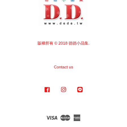
版權所有 © 2018 德德小品集.
Contact us
Facebook
Instagram
Line
Visa
Master
American
Express