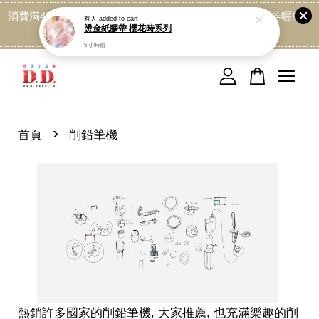
消費滿499免運喔, 記得加LINE:@dede168 領取專屬折扣券喔!
有人
added to cart
燙金紙膠帶 櫻花時系列
點我
5 小時前
您的購物車目前還是空的。
繼續購物
›
首頁
削鉛筆機
熱銷許多國家的削鉛筆機, 大家推薦, 也充滿樂趣的削