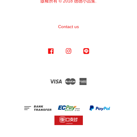
版權所有 © 2018 德德小品集.
Contact us
Facebook
Instagram
Line
Visa
Master
American
Express