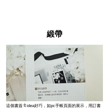
緞帶
這個書簽🔖idea好巧，如pc手帳頁面的展示，用訂書