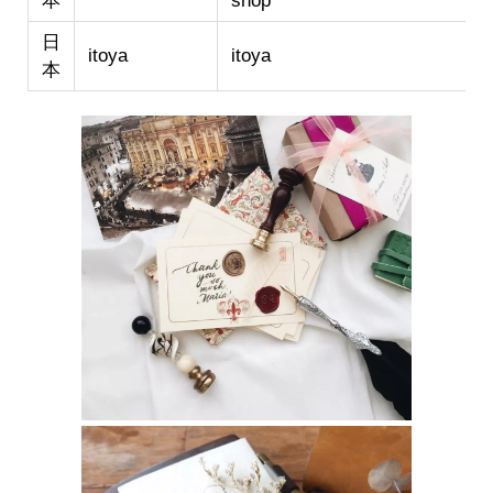
本
shop
日
itoya
itoya
本