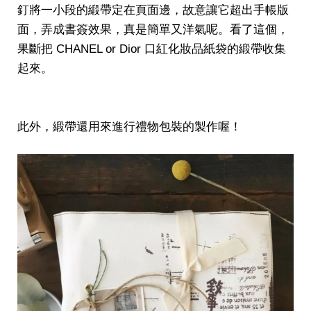
釘將一小段的緞帶定在頁面邊，故意讓它超出手帳版
面，弄成書簽效果，真是簡單又洋氣呢。看了這個，
果斷把 CHANEL or Dior 口紅化妝品紙袋的緞帶收集
起來。
此外，緞帶還用來進行禮物包裝的製作喔！