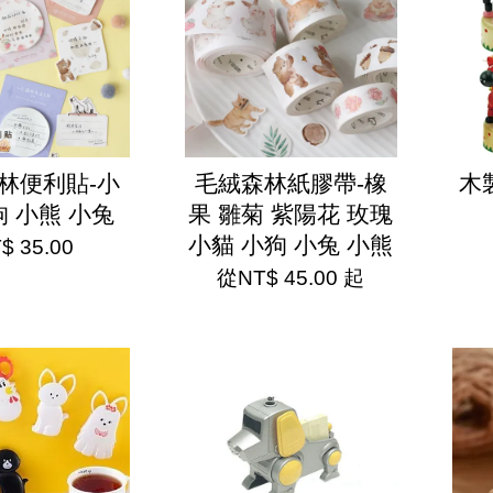
林便利貼-小
毛絨森林紙膠帶-橡
木
狗 小熊 小兔
果 雛菊 紫陽花 玫瑰
小貓 小狗 小兔 小熊
$ 35.00
從
NT$ 45.00
起