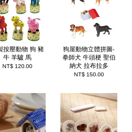
製按壓動物 狗 豬
狗屋動物立體拼圖-
牛 羊驢 馬
拳師犬 牛頭梗 聖伯
納犬 拉布拉多
NT$ 120.00
NT$ 150.00