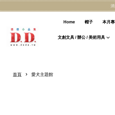
消
Home
帽子
本月專
文創文具 / 辦公 / 美術用具
›
首頁
愛犬主題館