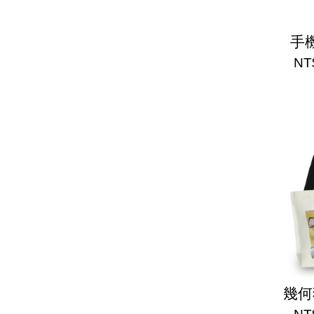
手
NT
幾何