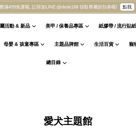
點我
費滿499免運喔, 記得加LINE:@dede168 領取專屬折扣券喔!
屬活動 & 新品
美甲 / 保養品專區
紙膠帶 / 流行貼紙
母嬰 & 孩童專區
主題品牌館
生活百貨
寵
您的購物車目前還是空的。
總目錄
繼續購物
愛犬主題館