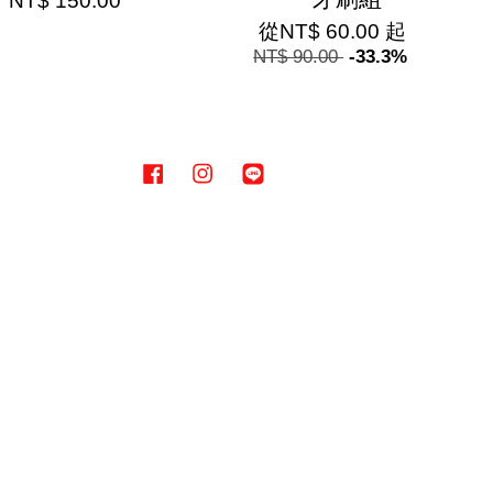
NT$ 150.00
從
NT$ 60.00
起
NT$ 90.00
-33.3%
Facebook
Instagram
Line