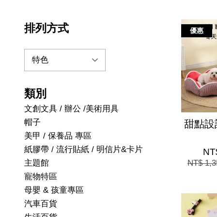
排列方式
優惠
類別
文創文具 / 辦公 /美術用具
帽子
甜點設
美甲 / 保養品 專區
紙膠帶 / 流行貼紙 / 明信片&卡片
NT
主題館
NT$ 1,
寵物特區
母嬰 & 孩童專區
汽車百貨