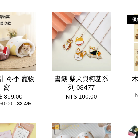
優
計 冬季 寵物
書籤 柴犬與柯基系
木
窩
列 08477
N
$ 899.00
NT$ 100.00
350.00
-33.4%