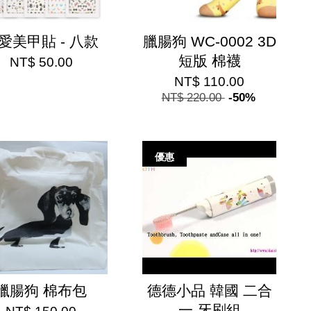
愛美甲貼 - 八款
臘腸狗 WC-0002 3D
短版 棉襪
NT$ 50.00
NT$ 110.00
NT$ 220.00
-50%
優惠
臘腸狗 棉布包
德德小品 韓國 二合
一 牙刷組