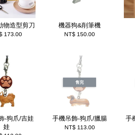
動物造型剪刀
機器狗&削筆機
$ 173.00
NT$ 150.00
售完
飾-狗爪/吉娃
手機吊飾-狗爪/臘腸
手
娃
NT$ 113.00