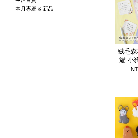
生活百貨
本月專屬 & 新品
絨毛森
貓 小
NT