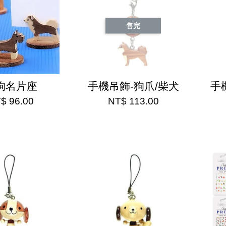
售完
狗名片座
手機吊飾-狗爪/柴犬
手
$ 96.00
NT$ 113.00