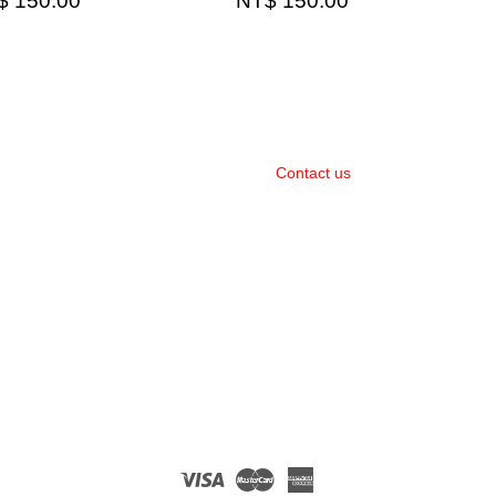
$ 150.00
NT$ 150.00
Contact us
Visa
Master
American