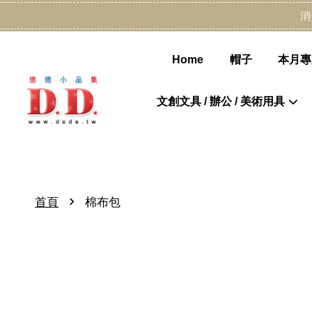
消
Home
帽子
本月專
文創文具 / 辦公 / 美術用具
›
首頁
棉布包