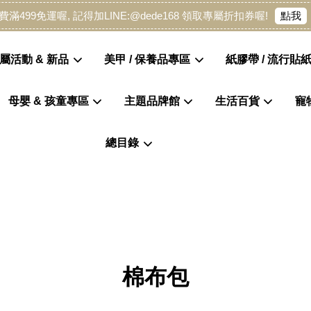
點我
費滿499免運喔, 記得加LINE:@dede168 領取專屬折扣券喔!
屬活動 & 新品
美甲 / 保養品專區
紙膠帶 / 流行貼紙
母嬰 & 孩童專區
主題品牌館
生活百貨
寵
您的購物車目前還是空的。
總目錄
繼續購物
棉布包