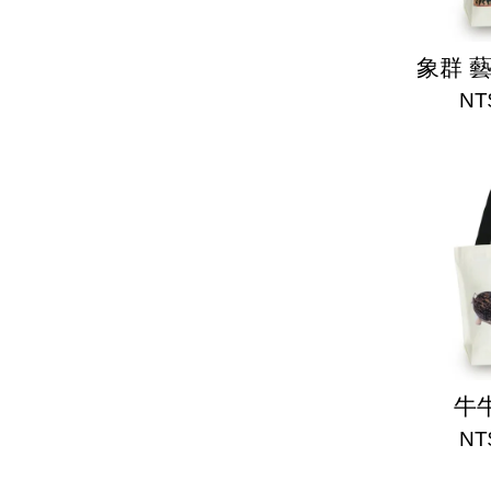
象群 
NT
牛
NT