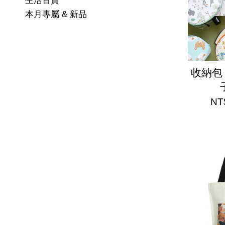
生活百貨
本月專屬 & 新品
收納包
NT