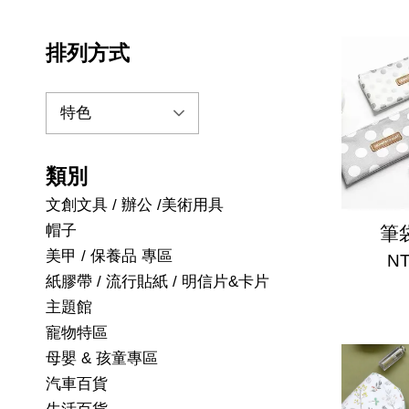
排列方式
類別
文創文具 / 辦公 /美術用具
帽子
筆袋
美甲 / 保養品 專區
NT
紙膠帶 / 流行貼紙 / 明信片&卡片
主題館
寵物特區
母嬰 & 孩童專區
汽車百貨