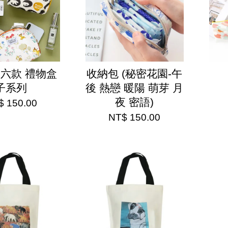
 六款 禮物盒
收納包 (秘密花園-午
子系列
後 熱戀 暖陽 萌芽 月
夜 密語)
$ 150.00
NT$ 150.00