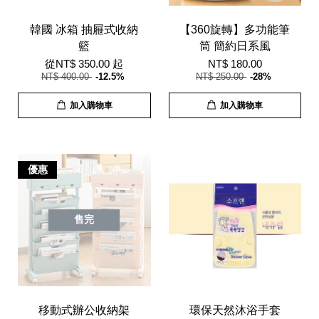
韓國 冰箱 抽屜式收納
【360旋轉】多功能筆
籃
筒 簡約日系風
從
NT$ 350.00
起
NT$ 180.00
NT$ 400.00
-12.5%
NT$ 250.00
-28%
加入購物車
加入購物車
優惠
售完
移動式辦公收納架
環保天然沐浴手套