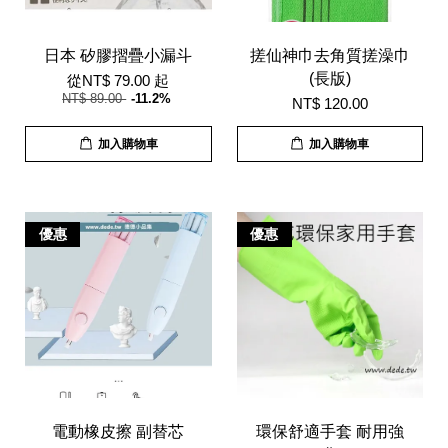
日本 矽膠摺疊小漏斗
搓仙神巾去角質搓澡巾
(長版)
從
NT$ 79.00
起
NT$ 89.00
-11.2%
NT$ 120.00
加入購物車
加入購物車
優惠
優惠
電動橡皮擦 副替芯
環保舒適手套 耐用強