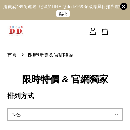
消費滿499免運喔, 記得加LINE:@dede168 領取專屬折扣券喔!
點我
您的購物車目前還是空的。
繼續購物
›
首頁
限時特價 & 官網獨家
限時特價 & 官網獨家
排列方式