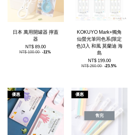
日本 萬用開罐器 擰蓋
KOKUYO Mark+獨角
器
仙螢光筆同色系(限定
色)3入 和風 莫蘭迪 海
NT$ 89.00
NT$ 100.00
-11%
島
NT$ 199.00
NT$ 260.00
-23.5%
優惠
優惠
售完