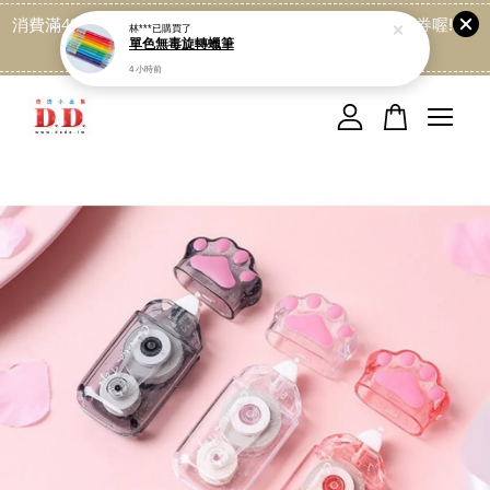
消費滿499免運喔, 記得加LINE:@dede168 領取專屬折扣券喔!
林***
已購買了
單色無毒旋轉蠟筆
點我
4 小時前
您的購物車目前還是空的。
繼續購物