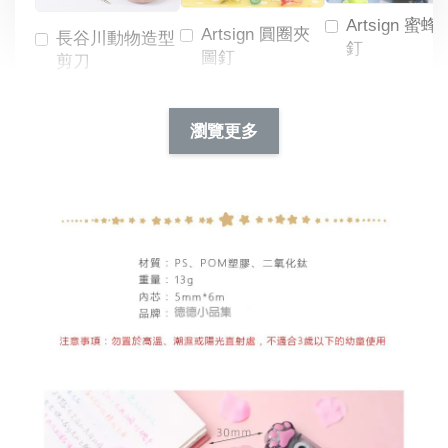
Artsign 蜜蜂
Artsign 圓圈夾
長谷川動物造型
釘
圖釘
剪刀
-
NT$ 19.00
NT$ 88.00
-
+
-
+
瀏覽更多
NT$ 19.00
NT$ 19.00
NT$ 173.00
NT$ 66.00
加入購物車