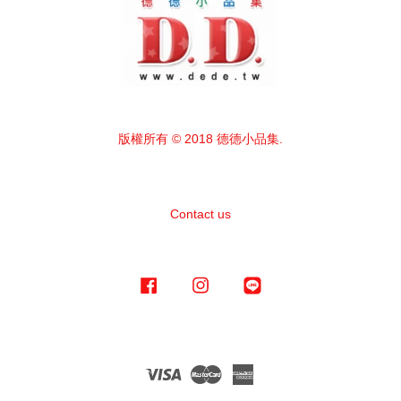
版權所有 © 2018 德德小品集.
Contact us
Facebook
Instagram
Line
Visa
Master
American
Express