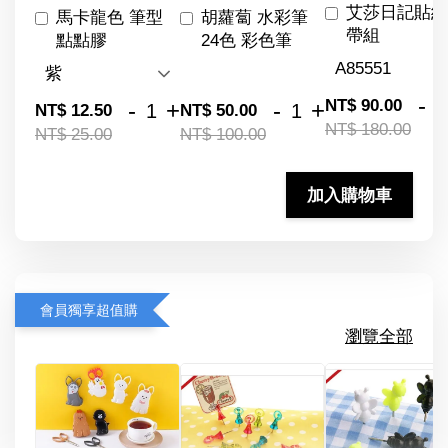
艾莎日記貼紙
馬卡龍色 筆型
胡蘿蔔 水彩筆
帶組
點點膠
24色 彩色筆
-
NT$ 90.00
-
+
-
+
NT$ 12.50
NT$ 50.00
NT$ 180.00
NT$ 25.00
NT$ 100.00
加入購物車
會員獨享超值購
瀏覽全部