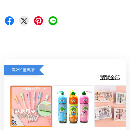
滿299優惠購
瀏覽全部