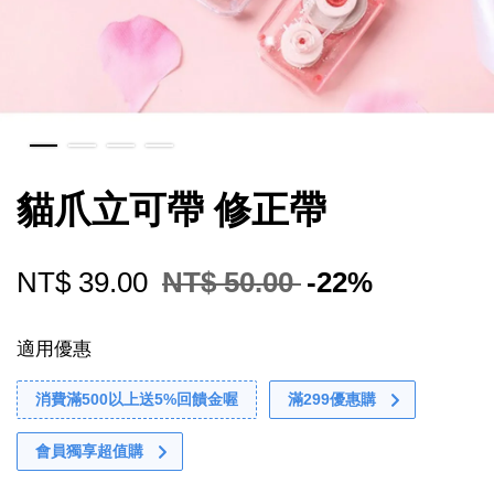
貓爪立可帶 修正帶
NT$ 39.00
NT$ 50.00
-22%
適用優惠
消費滿500以上送5%回饋金喔
滿299優惠購
會員獨享超值購