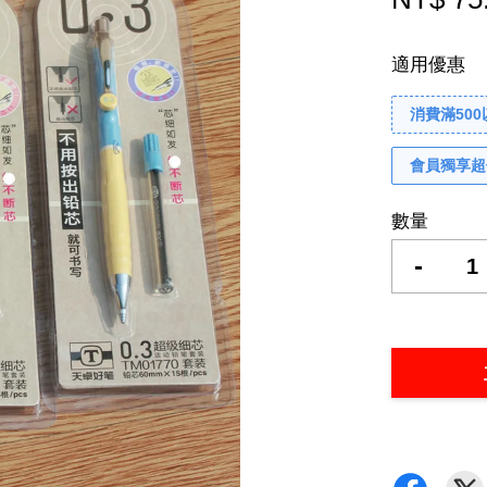
適用優惠
消費滿50
會員獨享超
數量
-