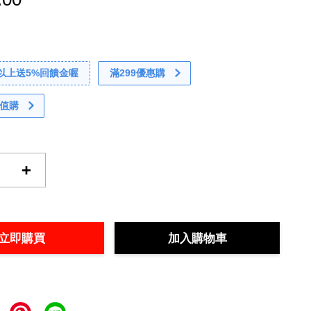
0以上送5%回饋金喔
滿299優惠購
值購
+
立即購買
加入購物車