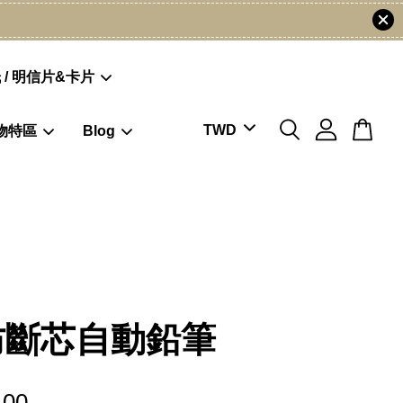
 / 明信片&卡片
物特區
Blog
3防斷芯自動鉛筆
.00