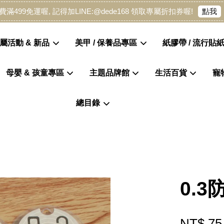
點我
費滿499免運喔, 記得加LINE:@dede168 領取專屬折扣券喔!
屬活動 & 新品
美甲 / 保養品專區
紙膠帶 / 流行貼紙
母嬰 & 孩童專區
主題品牌館
生活百貨
寵
您的購物車目前還是空的。
總目錄
繼續購物
0.
NT$ 75