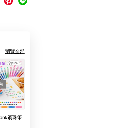
瀏覽全部
完
Tank鋼珠筆