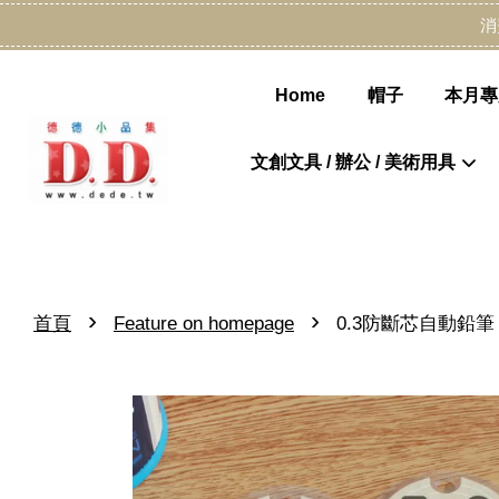
消
Home
帽子
本月專
文創文具 / 辦公 / 美術用具
›
›
首頁
Feature on homepage
0.3防斷芯自動鉛筆