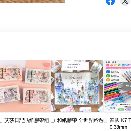
售
艾莎日記貼紙膠帶組
和紙膠帶 全世界路過
韓國 K7 
0.38mm