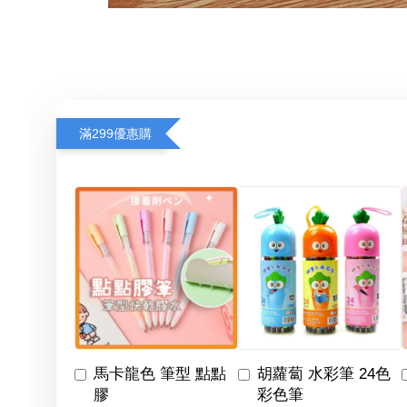
滿299優惠購
馬卡龍色 筆型 點點
胡蘿蔔 水彩筆 24色
膠
彩色筆