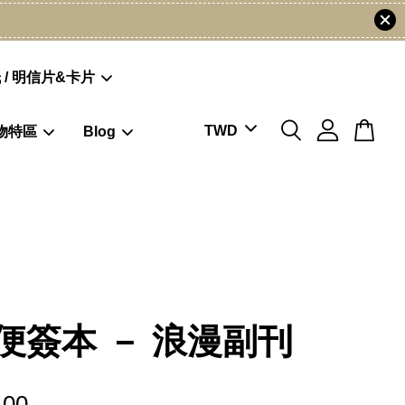
 / 明信片&卡片
物特區
Blog
便簽本 － 浪漫副刊
.00