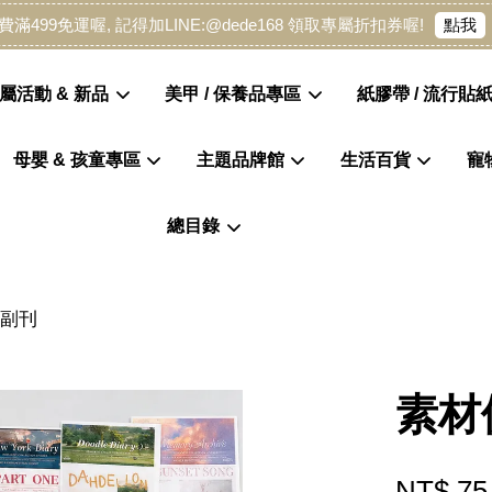
點我
費滿499免運喔, 記得加LINE:@dede168 領取專屬折扣券喔!
屬活動 & 新品
美甲 / 保養品專區
紙膠帶 / 流行貼紙
母嬰 & 孩童專區
主題品牌館
生活百貨
寵
您的購物車目前還是空的。
總目錄
繼續購物
漫副刊
素材
NT$ 75