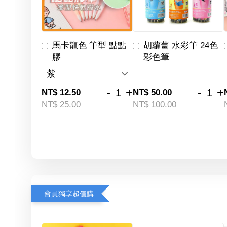
馬卡龍色 筆型 點點
胡蘿蔔 水彩筆 24色
膠
彩色筆
-
+
-
+
NT$ 12.50
NT$ 50.00
NT$ 25.00
NT$ 100.00
會員獨享超值購