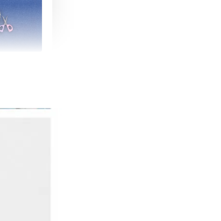
朵造型剪刀
-
+
購物車