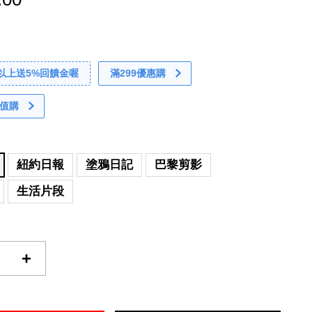
0以上送5%回饋金喔
滿299優惠購
值購
紐約日報
塗鴉日記
巴黎剪影
生活片段
+