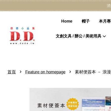
消
Home
帽子
本月專
文創文具 / 辦公 / 美術用具
›
›
首頁
Feature on homepage
素材便簽本 － 浪