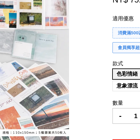
適用優惠
消費滿50
會員獨享超
款式
色彩情緒
意象漂流
數量
-