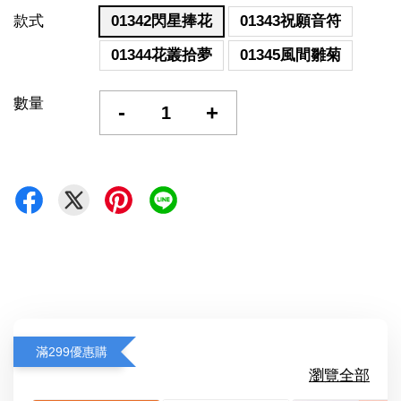
款式
01342閃星捧花
01343祝願音符
01344花叢拾夢
01345風間雛菊
數量
-
+
滿299優惠購
瀏覽全部