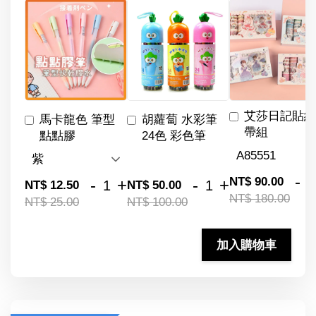
艾莎日記貼紙
馬卡龍色 筆型
胡蘿蔔 水彩筆
帶組
點點膠
24色 彩色筆
-
NT$ 90.00
-
+
-
+
NT$ 12.50
NT$ 50.00
NT$ 180.00
NT$ 25.00
NT$ 100.00
加入購物車