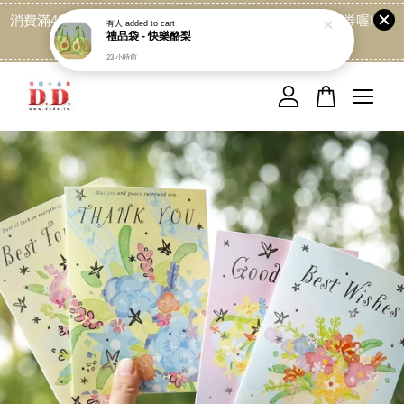
消費滿499免運喔, 記得加LINE:@dede168 領取專屬折扣券喔!
點我
您的購物車目前還是空的。
繼續購物