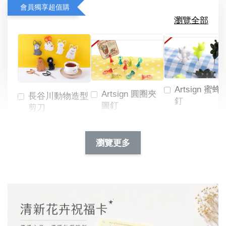
會員獨享超值購
瀏覽全部
Artsign 蜜蜂
Artsign 圓圈夾
長谷川動物造型
釘
圖釘
剪刀
-
NT$ 19.00
NT$ 88.00
-
+
-
+
瀏覽更多
NT$ 19.00
NT$ 19.00
NT$ 173.00
NT$ 66.00
加入購物車