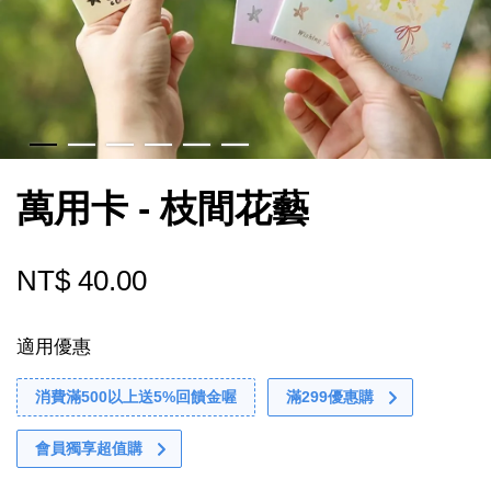
萬用卡 - 枝間花藝
NT$ 40.00
適用優惠
消費滿500以上送5%回饋金喔
滿299優惠購
會員獨享超值購