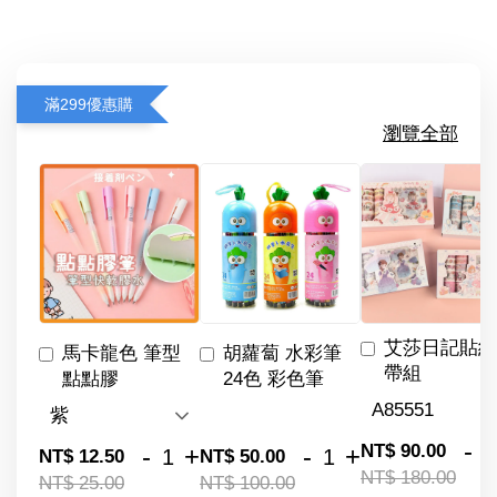
滿299優惠購
瀏覽全部
艾莎日記貼紙
馬卡龍色 筆型
胡蘿蔔 水彩筆
帶組
點點膠
24色 彩色筆
-
NT$ 90.00
-
+
-
+
NT$ 12.50
NT$ 50.00
NT$ 180.00
NT$ 25.00
NT$ 100.00