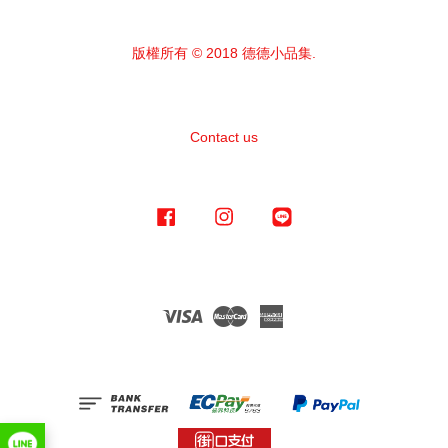
版權所有 © 2018 德德小品集.
Contact us
Facebook
Instagram
Line
Visa
Master
American
Express