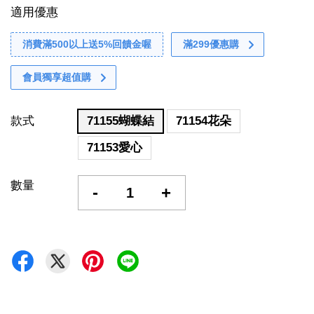
適用優惠
消費滿500以上送5%回饋金喔
滿299優惠購
會員獨享超值購
款式
71155蝴蝶結
71154花朵
71153愛心
數量
-
+