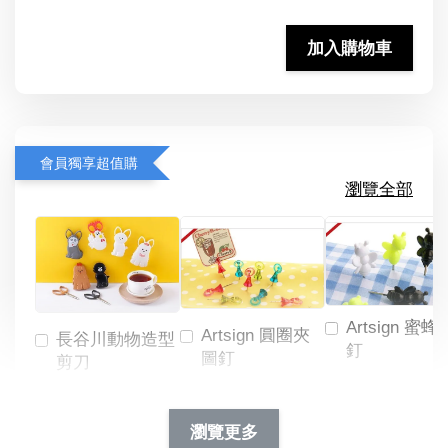
加入購物車
會員獨享超值購
瀏覽全部
Artsign 蜜蜂
Artsign 圓圈夾
長谷川動物造型
釘
圖釘
剪刀
-
NT$ 19.00
NT$ 88.00
-
+
-
+
瀏覽更多
NT$ 19.00
NT$ 19.00