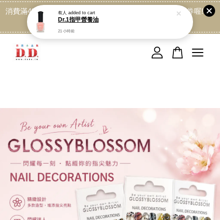
消費滿499免運喔, 記得加LINE:@dede168 領取專屬折扣券喔!
點我
您的購物車目前還是空的。
繼續購物