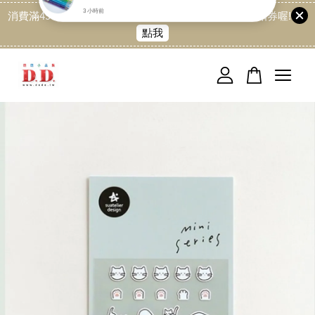
消費滿499免運喔, 記得加LINE:@dede168 領取專屬折扣券喔!
點我
您的購物車目前還是空的。
繼續購物