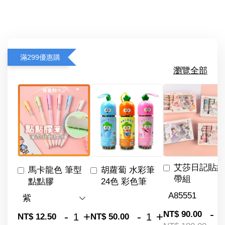
滿299優惠購
瀏覽全部
艾莎日記貼紙
馬卡龍色 筆型
胡蘿蔔 水彩筆
帶組
點點膠
24色 彩色筆
-
NT$ 90.00
-
+
-
+
NT$ 12.50
NT$ 50.00