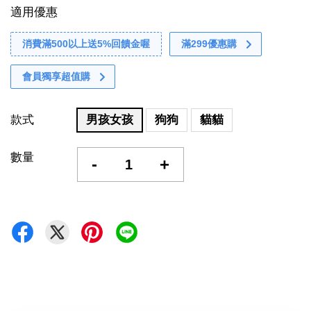
適用優惠
消費滿500以上送5%回饋金喔
滿299優惠購
會員獨享超值購
款式
男孩女孩
狗狗
貓貓
數量
-
+