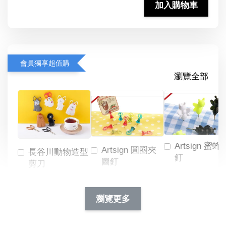
加入購物車
會員獨享超值購
瀏覽全部
Artsign 蜜蜂
Artsign 圓圈夾
長谷川動物造型
釘
圖釘
剪刀
-
NT$ 19.00
NT$ 88.00
-
+
-
+
瀏覽更多
NT$ 19.00
NT$ 19.00
NT$ 173.00
NT$ 66.00