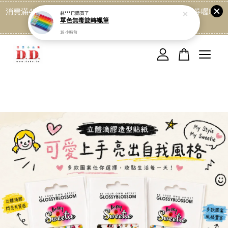
消費滿499免運喔, 記得加LINE:@dede168 領取專屬折扣券喔!
點我
您的購物車目前還是空的。
繼續購物