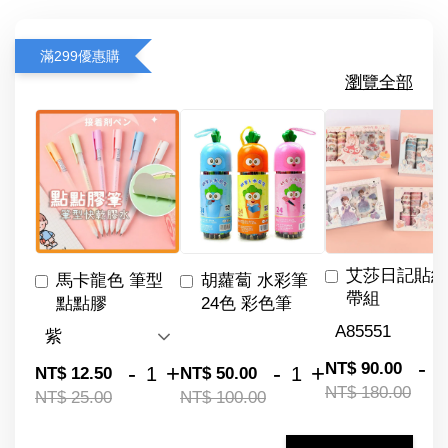
滿299優惠購
瀏覽全部
艾莎日記貼紙
馬卡龍色 筆型
胡蘿蔔 水彩筆
帶組
點點膠
24色 彩色筆
-
NT$ 90.00
-
+
-
+
NT$ 12.50
NT$ 50.00
NT$ 180.00
NT$ 25.00
NT$ 100.00