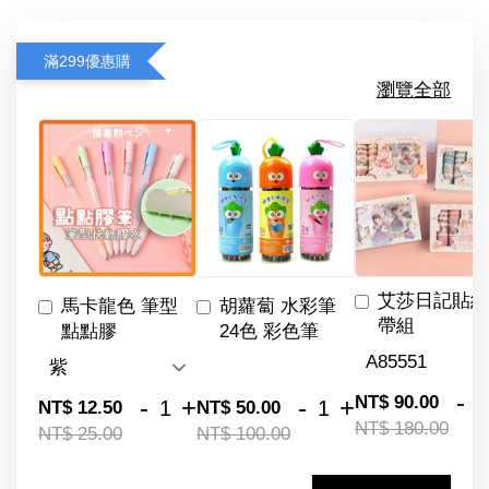
滿299優惠購
瀏覽全部
艾莎日記貼紙
馬卡龍色 筆型
胡蘿蔔 水彩筆
帶組
點點膠
24色 彩色筆
-
NT$ 90.00
-
+
-
+
NT$ 12.50
NT$ 50.00
NT$ 180.00
NT$ 25.00
NT$ 100.00