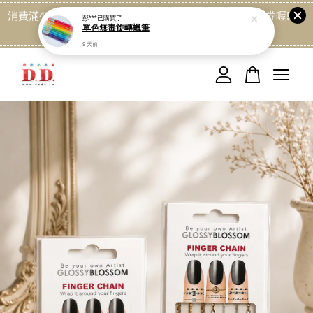
消費滿499免運喔, 記得加LINE:@dede168 領取專屬折扣券喔!
點我
您的購物車目前還是空的。
繼續購物