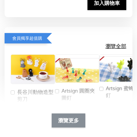
加入購物車
會員獨享超值購
瀏覽全部
Artsign 蜜蜂
Artsign 圓圈夾
長谷川動物造型
釘
圖釘
剪刀
-
NT$ 19.00
NT$ 88.00
-
+
-
+
瀏覽更多
NT$ 19.00
NT$ 19.00
NT$ 173.00
NT$ 66.00