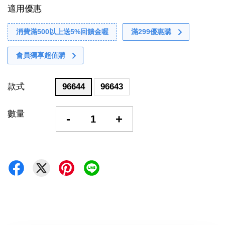
適用優惠
消費滿500以上送5%回饋金喔
滿299優惠購
會員獨享超值購
款式
96644
96643
數量
-
+