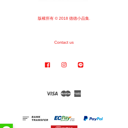
版權所有 © 2018 德德小品集.
Contact us
Facebook
Instagram
Line
Visa
Master
American
Express