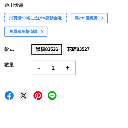
適用優惠
消費滿500以上送5%回饋金喔
滿299優惠購
會員獨享超值購
款式
黑貓83526
花貓83527
數量
-
+