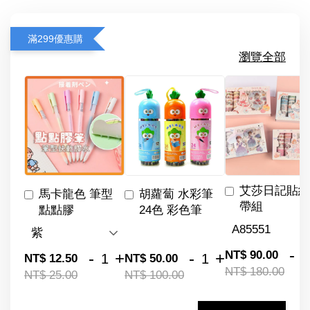
滿299優惠購
瀏覽全部
艾莎日記貼紙
馬卡龍色 筆型
胡蘿蔔 水彩筆
帶組
點點膠
24色 彩色筆
-
NT$ 90.00
-
+
-
+
NT$ 12.50
NT$ 50.00
NT$ 180.00
NT$ 25.00
NT$ 100.00