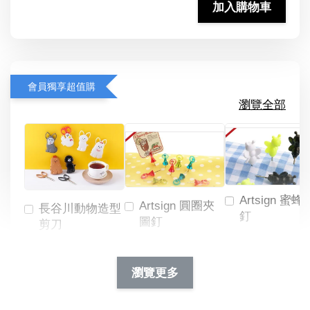
加入購物車
會員獨享超值購
瀏覽全部
Artsign 蜜蜂
Artsign 圓圈夾
長谷川動物造型
釘
圖釘
剪刀
-
NT$ 19.00
NT$ 88.00
-
+
-
+
瀏覽更多
NT$ 19.00
NT$ 19.00
NT$ 173.00
NT$ 66.00