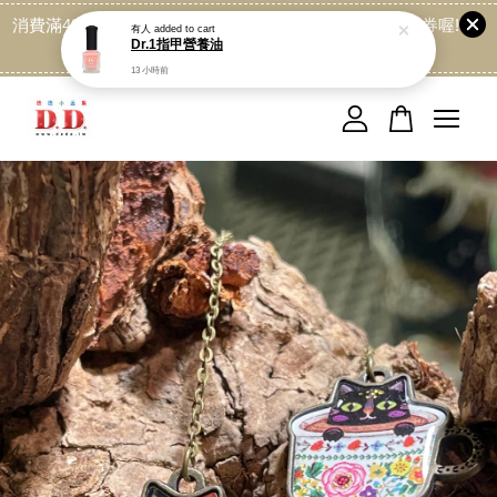
消費滿499免運喔, 記得加LINE:@dede168 領取專屬折扣券喔!
點我
您的購物車目前還是空的。
繼續購物