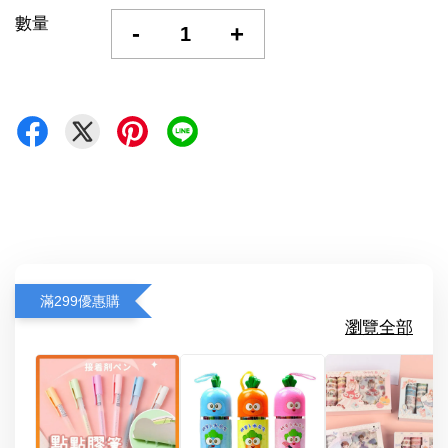
數量
-
+
滿299優惠購
瀏覽全部