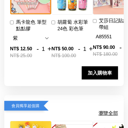
艾莎日記貼紙
馬卡龍色 筆型
胡蘿蔔 水彩筆
帶組
點點膠
24色 彩色筆
-
NT$ 90.00
-
+
-
+
NT$ 12.50
NT$ 50.00
NT$ 180.00
NT$ 25.00
NT$ 100.00
加入購物車
會員獨享超值購
瀏覽全部