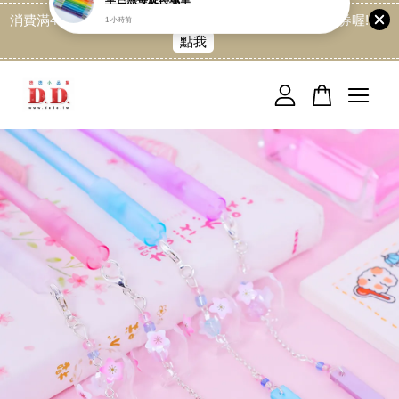
消費滿499免運喔, 記得加LINE:@dede168 領取專屬折扣券喔!
點我
您的購物車目前還是空的。
繼續購物