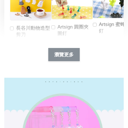
Artsign 蜜蜂
Artsign 圓圈夾
長谷川動物造型
釘
圖釘
剪刀
-
NT$ 19.00
NT$ 88.00
-
+
-
+
瀏覽更多
NT$ 19.00
NT$ 19.00
NT$ 173.00
NT$ 66.00
加入購物車