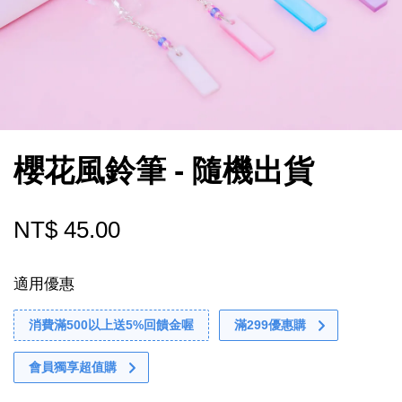
櫻花風鈴筆 - 隨機出貨
NT$ 45.00
適用優惠
消費滿500以上送5%回饋金喔
滿299優惠購
會員獨享超值購