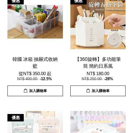
優惠
優惠
韓國 冰箱 抽屜式收納
【360旋轉】多功能筆
籃
筒 簡約日系風
從
NT$ 350.00
起
NT$ 180.00
NT$ 400.00
-12.5%
NT$ 250.00
-28%
加入購物車
加入購物車
優惠