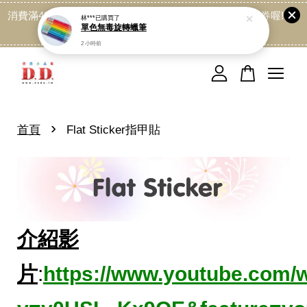
消費滿499免運喔, 記得加LINE:@dede168 領取專屬折扣券喔!
林***
已購買了
單色無毒旋轉蠟筆
點我
2 小時前
您的購物車目前還是空的。
繼續購物
›
首頁
Flat Sticker指甲貼
介紹影
片
:
https://www.youtube.com/