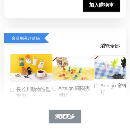
加入購物車
會員獨享超值購
瀏覽全部
Artsign 蜜蜂
Artsign 圓圈夾
長谷川動物造型
釘
圖釘
剪刀
-
NT$ 19.00
NT$ 88.00
-
+
-
+
瀏覽更多
NT$ 19.00
NT$ 19.00
NT$ 173.00
NT$ 66.00