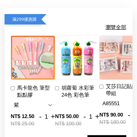
滿299優惠購
瀏覽全部
艾莎日記貼紙
馬卡龍色 筆型
胡蘿蔔 水彩筆
帶組
點點膠
24色 彩色筆
-
NT$ 90.00
-
+
-
+
NT$ 12.50
NT$ 50.00
NT$ 180.00
NT$ 25.00
NT$ 100.00