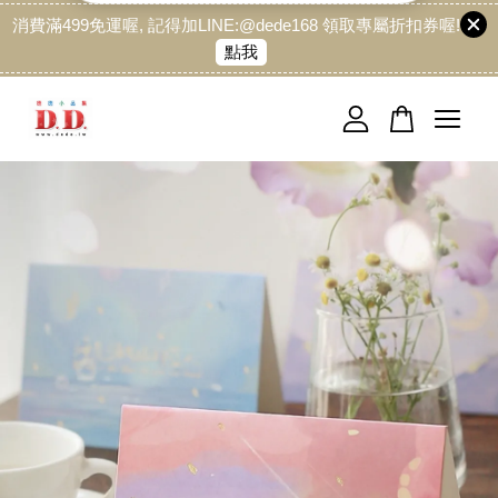
消費滿499免運喔, 記得加LINE:@dede168 領取專屬折扣券喔!
點我
您的購物車目前還是空的。
繼續購物