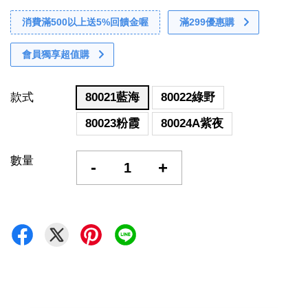
消費滿500以上送5%回饋金喔
滿299優惠購
會員獨享超值購
款式
80021藍海
80022綠野
80023粉霞
80024A紫夜
數量
-
+