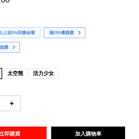
0以上送5%回饋金喔
滿299優惠購
值購
太空熊
活力少女
+
立即購買
加入購物車