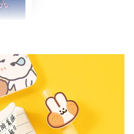
朵造型剪刀
-
+
購物車