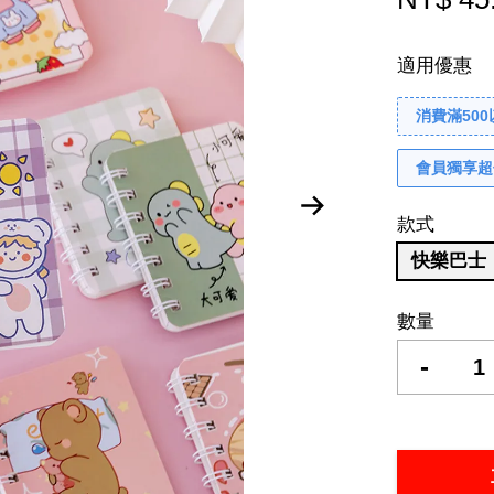
適用優惠
消費滿50
會員獨享超
款式
快樂巴士
數量
-