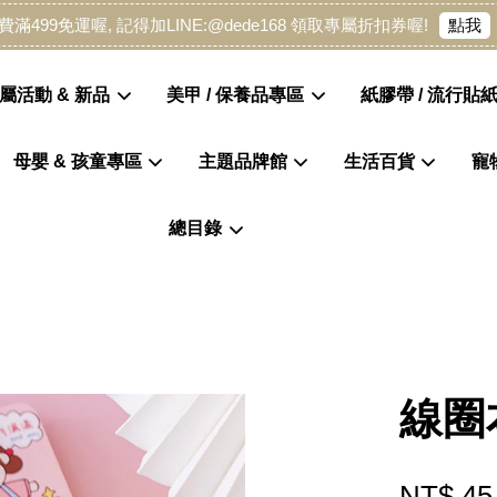
點我
費滿499免運喔, 記得加LINE:@dede168 領取專屬折扣券喔!
屬活動 & 新品
美甲 / 保養品專區
紙膠帶 / 流行貼紙
母嬰 & 孩童專區
主題品牌館
生活百貨
寵
您的購物車目前還是空的。
總目錄
繼續購物
線圈
NT$ 45