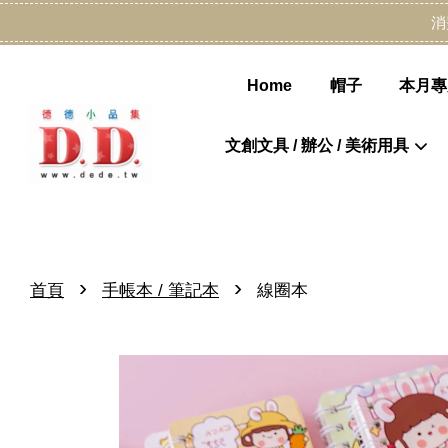
消
Home
帽子
本月專
文創文具 / 辦公 / 美術用具
›
›
首頁
手帳本 / 筆記本
線圈本