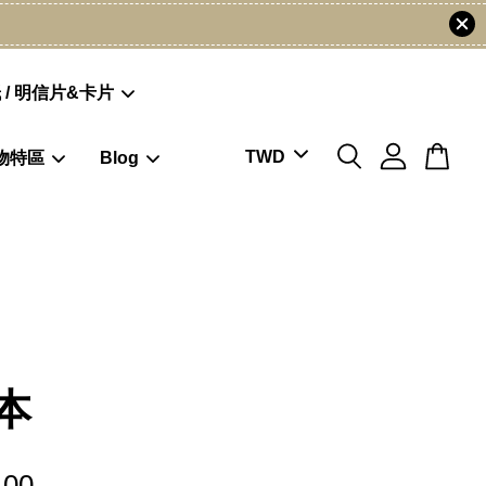
 / 明信片&卡片
物特區
Blog
本
.00