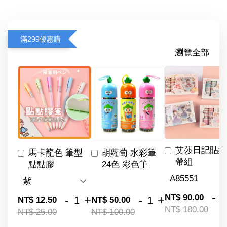
滿299優惠購
瀏覽全部
艾莎日記貼紙
馬卡龍色 筆型
胡蘿蔔 水彩筆
帶組
點點膠
24色 彩色筆
-
NT$ 90.00
-
+
-
+
NT$ 12.50
NT$ 50.00
NT$ 180.00
NT$ 25.00
NT$ 100.00