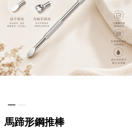
馬蹄形鋼推棒