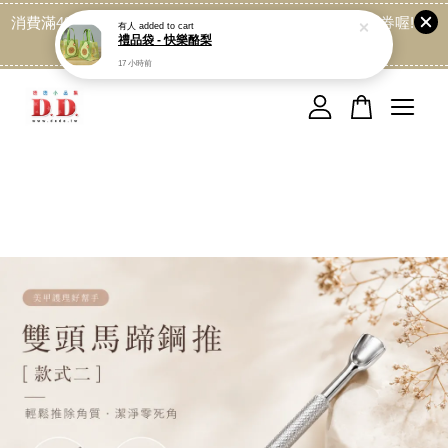
17 小時前
消費滿499免運喔, 記得加LINE:@dede168 領取專屬折扣券喔!
點我
您的購物車目前還是空的。
繼續購物