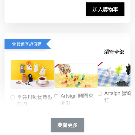
加入購物車
會員獨享超值購
瀏覽全部
Artsign 蜜蜂
Artsign 圓圈夾
長谷川動物造型
釘
圖釘
剪刀
-
NT$ 19.00
NT$ 88.00
-
+
-
+
瀏覽更多
NT$ 19.00
NT$ 19.00
NT$ 173.00
NT$ 66.00