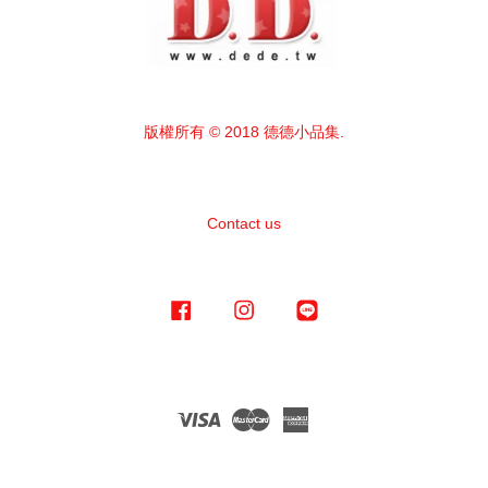
版權所有 © 2018 德德小品集.
Contact us
Facebook
Instagram
Line
Visa
Master
American
Express