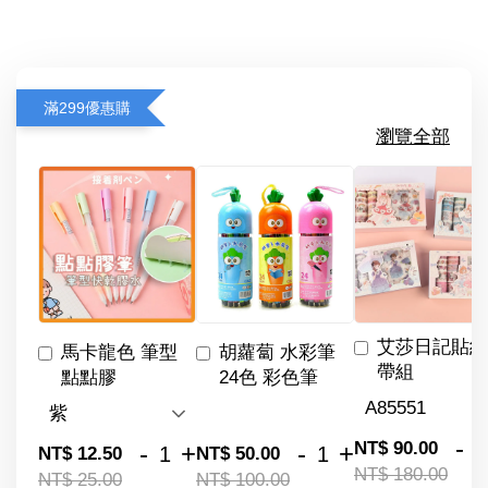
滿299優惠購
瀏覽全部
艾莎日記貼紙
馬卡龍色 筆型
胡蘿蔔 水彩筆
帶組
點點膠
24色 彩色筆
-
NT$ 90.00
-
+
-
+
NT$ 12.50
NT$ 50.00
NT$ 180.00
NT$ 25.00
NT$ 100.00