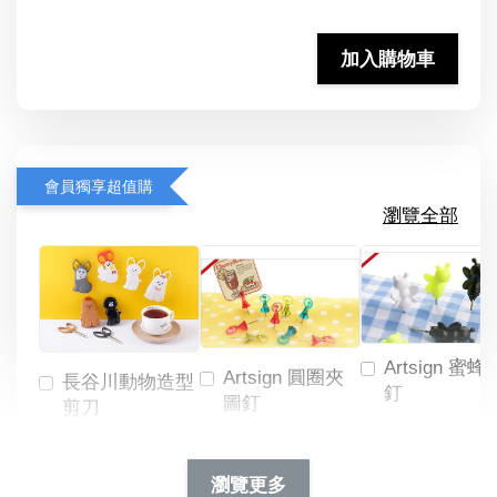
加入購物車
會員獨享超值購
瀏覽全部
Artsign 蜜蜂
Artsign 圓圈夾
長谷川動物造型
釘
圖釘
剪刀
-
NT$ 19.00
NT$ 88.00
-
+
-
+
瀏覽更多
NT$ 19.00
NT$ 19.00