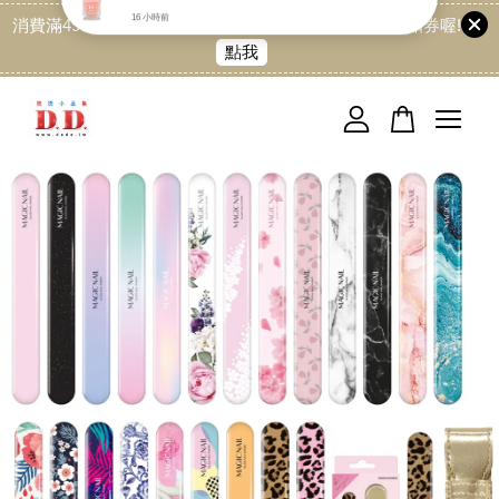
消費滿499免運喔, 記得加LINE:@dede168 領取專屬折扣券喔!
點我
您的購物車目前還是空的。
繼續購物