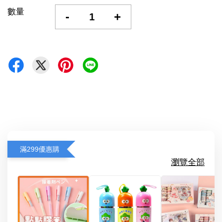
數量
-
+
滿299優惠購
瀏覽全部