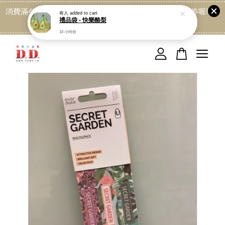
消費滿499免運喔, 記得加LINE:@dede168 領取專屬折扣券喔!
有人
added to cart
禮品袋 - 快樂酪梨
點我
18 小時前
您的購物車目前還是空的。
繼續購物