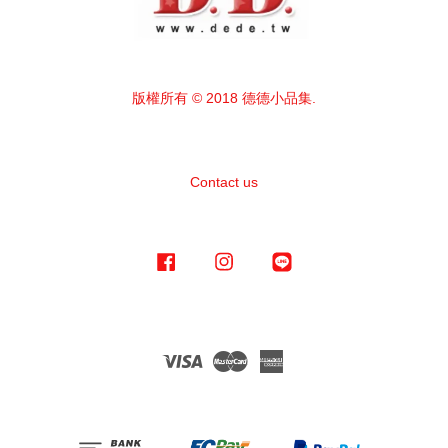
版權所有 © 2018 德德小品集.
Contact us
Facebook
Instagram
Line
Visa
Master
American
Express