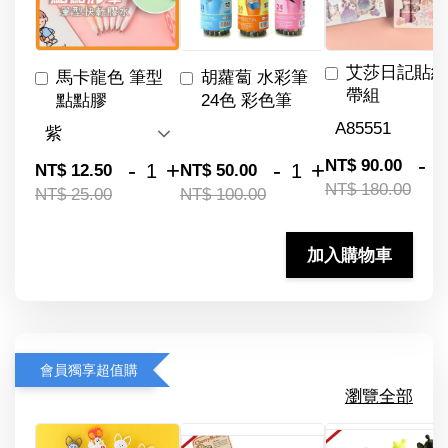
艾莎日記貼紙
馬卡龍色 筆型
胡蘿蔔 水彩筆
帶組
點點膠
24色 彩色筆
-
NT$ 90.00
-
+
-
+
NT$ 12.50
NT$ 50.00
NT$ 180.00
NT$ 25.00
NT$ 100.00
加入購物車
會員獨享超值購
瀏覽全部