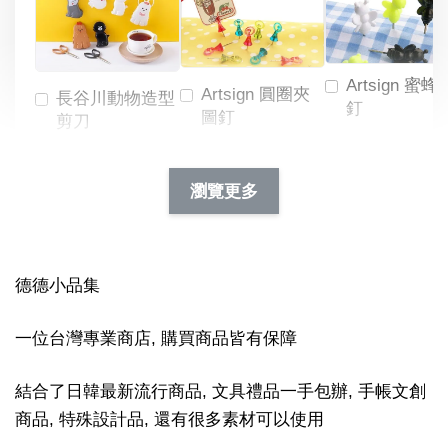
Artsign 蜜蜂
Artsign 圓圈夾
長谷川動物造型
釘
圖釘
剪刀
-
NT$ 19.00
NT$ 88.00
-
+
-
+
瀏覽更多
NT$ 19.00
NT$ 19.00
NT$ 173.00
NT$ 66.00
加入購物車
德德小品集
一位台灣專業商店, 購買商品皆有保障
結合了日韓最新流行商品, 文具禮品一手包辦, 手帳文創
商品, 特殊設計品, 還有很多素材可以使用