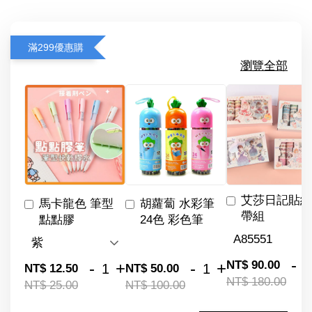
滿299優惠購
瀏覽全部
艾莎日記貼紙
馬卡龍色 筆型
胡蘿蔔 水彩筆
帶組
點點膠
24色 彩色筆
-
NT$ 90.00
-
+
-
+
NT$ 12.50
NT$ 50.00
NT$ 180.00
NT$ 25.00
NT$ 100.00