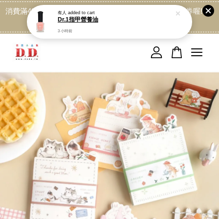
消費滿499免運喔, 記得加LINE:@dede168 領取專屬折扣券喔!
點我
您的購物車目前還是空的。
繼續購物