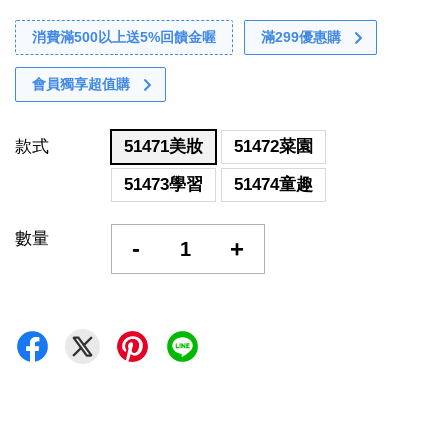
消費滿500以上送5%回饋金喔
滿299優惠購
會員獨享超值購
款式
51471美妝
51472菜園
51473學習
51474童趣
數量
-
+