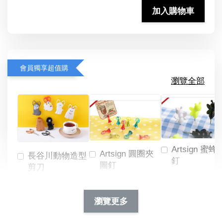
加入購物車
會員獨享超值購
瀏覽全部
Artsign 蜜蜂
Artsign 圓圈夾
長谷川動物造型
釘
圖釘
剪刀
-
NT$ 19.00
NT$ 88.00
-
+
-
+
瀏覽更多
NT$ 19.00
NT$ 19.00
NT$ 173.00
NT$ 66.00