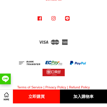
Facebook
Instagram
Line
Visa
Master
American
Express
Terms of Service
|
Privacy Policy
|
Refund Policy
立即購買
加入購物車
HOME