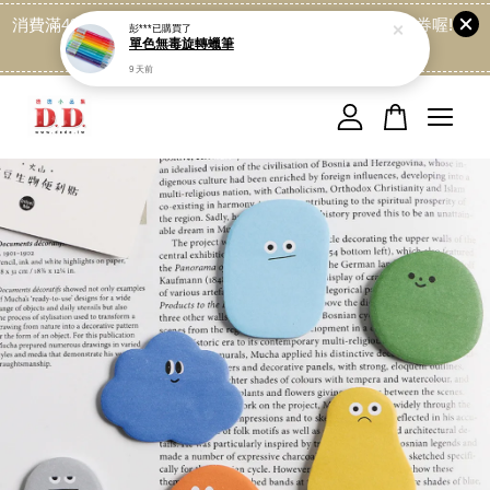
消費滿499免運喔, 記得加LINE:@dede168 領取專屬折扣券喔!
點我
您的購物車目前還是空的。
繼續購物