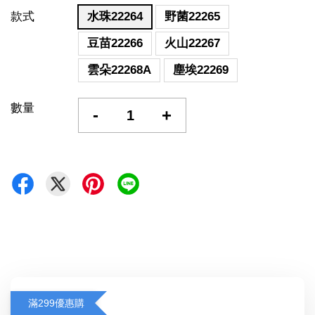
款式
水珠22264
野菌22265
豆苗22266
火山22267
雲朵22268A
塵埃22269
數量
-
+
滿299優惠購