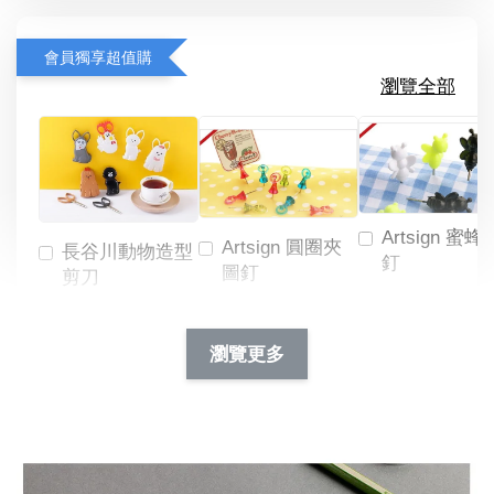
會員獨享超值購
瀏覽全部
Artsign 蜜蜂
Artsign 圓圈夾
長谷川動物造型
釘
圖釘
剪刀
-
NT$ 19.00
NT$ 88.00
-
+
-
+
瀏覽更多
NT$ 19.00
NT$ 19.00
NT$ 173.00
NT$ 66.00
加入購物車