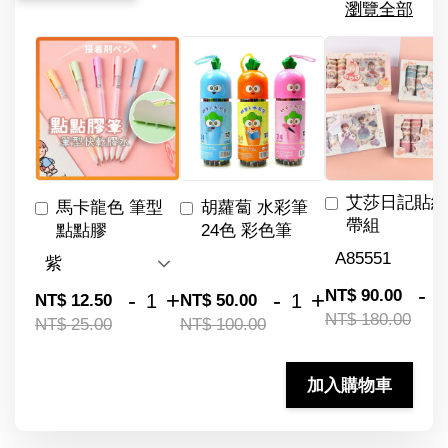
瀏覽全部
艾莎日記貼紙
馬卡龍色 筆型
胡蘿蔔 水彩筆
帶組
點點膠
24色 彩色筆
-
NT$ 90.00
-
+
-
+
NT$ 12.50
NT$ 50.00
NT$ 180.00
NT$ 25.00
NT$ 100.00
加入購物車