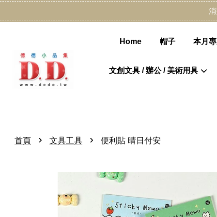
消
Home
帽子
本月專
文創文具 / 辦公 / 美術用具
›
›
首頁
文具工具
便利貼 晴日付安