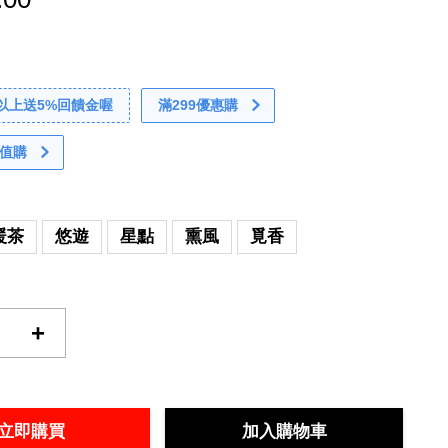
0以上送5%回饋金喔
滿299優惠購
值購
暖茶
悠遊
星點
熏風
覓香
+
立即購買
加入購物車