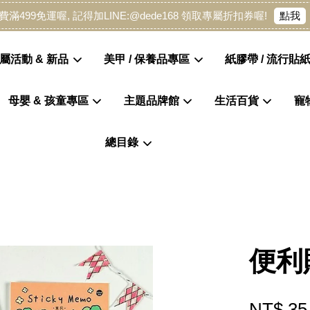
點我
費滿499免運喔, 記得加LINE:@dede168 領取專屬折扣券喔!
屬活動 & 新品
美甲 / 保養品專區
紙膠帶 / 流行貼紙
母嬰 & 孩童專區
主題品牌館
生活百貨
寵
您的購物車目前還是空的。
總目錄
繼續購物
便利
NT$ 35