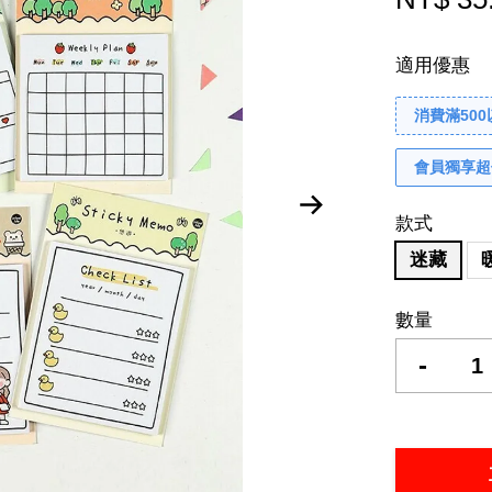
適用優惠
消費滿50
會員獨享超
款式
迷藏
數量
-