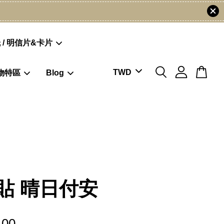
 / 明信片&卡片
物特區
Blog
貼 晴日付安
.00