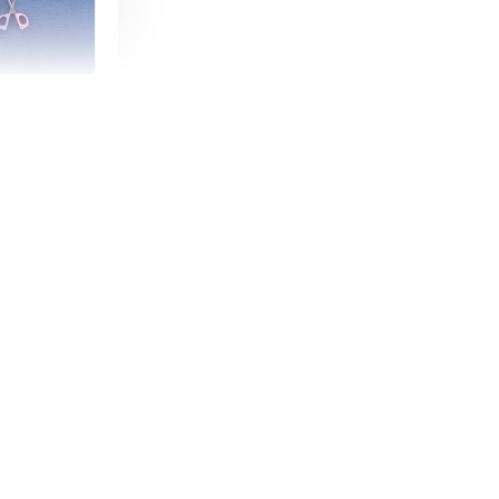
朵造型剪刀
-
+
購物車