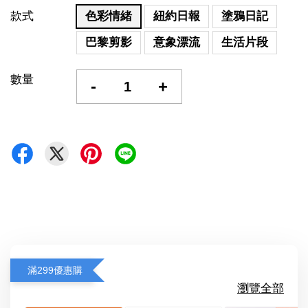
款式
色彩情緒
紐約日報
塗鴉日記
巴黎剪影
意象漂流
生活片段
數量
-
+
滿299優惠購
瀏覽全部