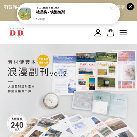
消費滿499免運喔, 記得加LINE:@dede168 領取專屬折扣券喔!
點我
您的購物車目前還是空的。
繼續購物