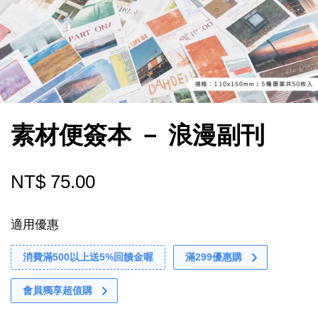
素材便簽本 － 浪漫副刊
NT$ 75.00
適用優惠
消費滿500以上送5%回饋金喔
滿299優惠購
會員獨享超值購