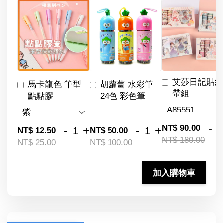
艾莎日記貼紙
馬卡龍色 筆型
胡蘿蔔 水彩筆
帶組
點點膠
24色 彩色筆
-
NT$ 90.00
-
+
-
+
NT$ 12.50
NT$ 50.00
NT$ 180.00
NT$ 25.00
NT$ 100.00
加入購物車