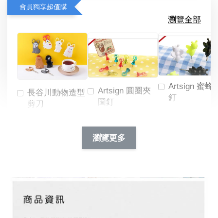
會員獨享超值購
瀏覽全部
Artsign 蜜蜂
Artsign 圓圈夾
長谷川動物造型
釘
圖釘
剪刀
-
NT$ 19.00
NT$ 88.00
-
+
-
+
瀏覽更多
NT$ 19.00
NT$ 19.00
NT$ 173.00
NT$ 66.00
加入購物車