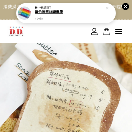
消費滿499免運喔, 記得加LINE:@dede168 領取專屬折扣券喔!
點我
您的購物車目前還是空的。
繼續購物