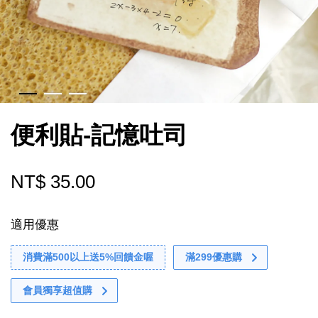
便利貼-記憶吐司
NT$ 35.00
適用優惠
消費滿500以上送5%回饋金喔
滿299優惠購
會員獨享超值購