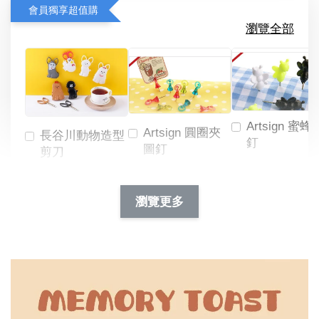
會員獨享超值購
瀏覽全部
Artsign 蜜蜂
Artsign 圓圈夾
長谷川動物造型
釘
圖釘
剪刀
-
NT$ 19.00
NT$ 88.00
-
+
-
+
瀏覽更多
NT$ 19.00
NT$ 19.00
NT$ 173.00
NT$ 66.00
加入購物車