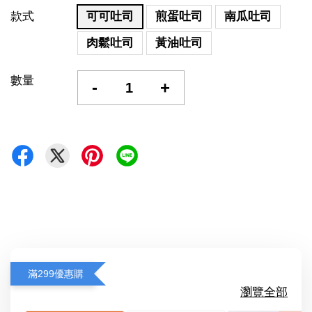
款式
可可吐司
煎蛋吐司
南瓜吐司
肉鬆吐司
黃油吐司
數量
-
+
滿299優惠購
瀏覽全部