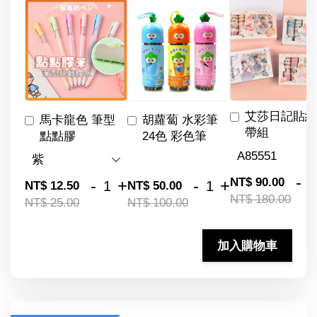
艾莎日記貼紙
馬卡龍色 筆型
胡蘿蔔 水彩筆
帶組
點點膠
24色 彩色筆
-
NT$ 90.00
-
+
-
+
NT$ 12.50
NT$ 50.00
NT$ 180.00
NT$ 25.00
NT$ 100.00
加入購物車