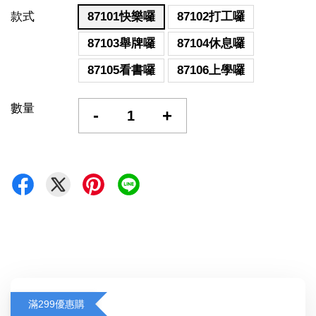
款式
87101快樂囉
87102打工囉
87103舉牌囉
87104休息囉
87105看書囉
87106上學囉
數量
-
+
滿299優惠購