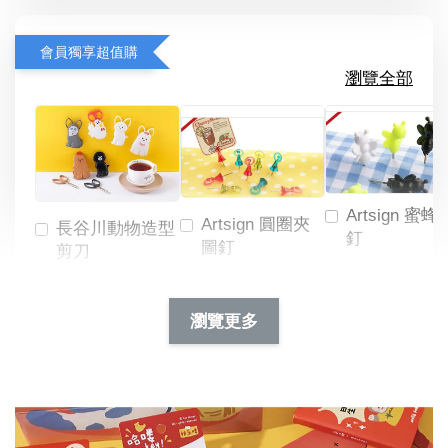
會員獨享超值購
瀏覽全部
Artsign 蜜蜂
Artsign 圓圈夾
長谷川動物造型
釘
圖釘
剪刀
-
NT$ 19.00
NT$ 88.00
-
+
-
+
瀏覽更多
NT$ 19.00
NT$ 19.00
NT$ 173.00
NT$ 66.00
加入購物車