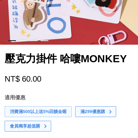
壓克力掛件 哈嘍MONKEY
NT$ 60.00
適用優惠
消費滿500以上送5%回饋金喔
滿299優惠購
會員獨享超值購