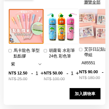
瀏覽全部
艾莎日記貼紙
馬卡龍色 筆型
胡蘿蔔 水彩筆
帶組
點點膠
24色 彩色筆
-
NT$ 90.00
-
+
-
+
NT$ 12.50
NT$ 50.00
NT$ 180.00
NT$ 25.00
NT$ 100.00
加入購物車