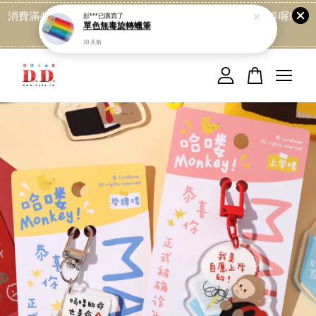
消費滿499免運喔, 記得加LINE:@dede168 領取專屬折扣券喔!
點我
您的購物車目前還是空的。
繼續購物