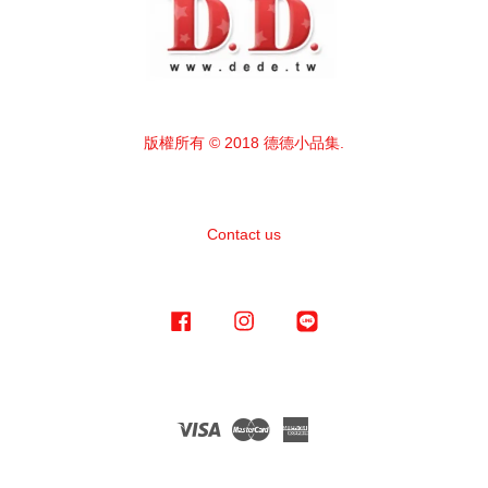
版權所有 © 2018 德德小品集.
Contact us
Facebook
Instagram
Line
Visa
Master
American
Express