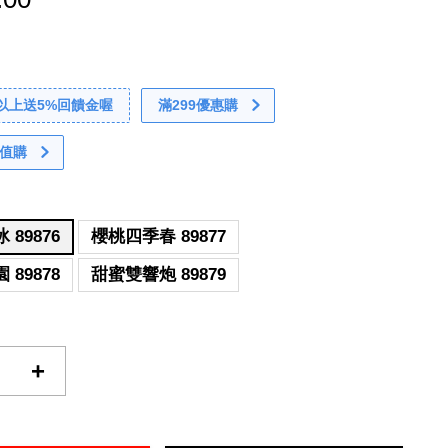
0以上送5%回饋金喔
滿299優惠購
值購
89876
櫻桃四季春 89877
89878
甜蜜雙響炮 89879
+