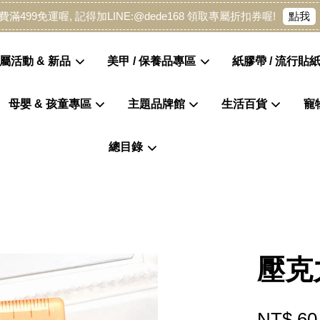
點我
費滿499免運喔, 記得加LINE:@dede168 領取專屬折扣券喔!
屬活動 & 新品
美甲 / 保養品專區
紙膠帶 / 流行貼紙
母嬰 & 孩童專區
主題品牌館
生活百貨
寵
您的購物車目前還是空的。
總目錄
繼續購物
壓克
NT$ 60