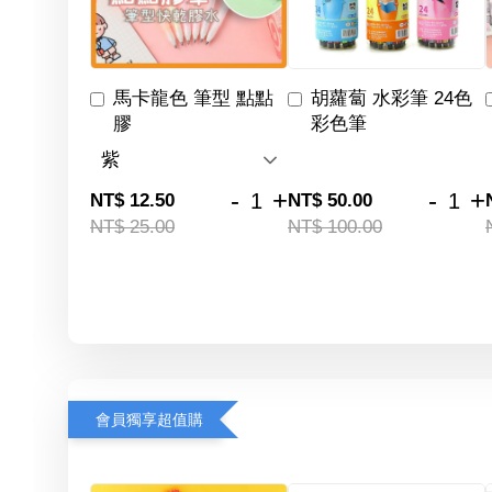
馬卡龍色 筆型 點點
胡蘿蔔 水彩筆 24色
膠
彩色筆
-
+
-
+
NT$ 12.50
NT$ 50.00
NT$ 25.00
NT$ 100.00
會員獨享超值購