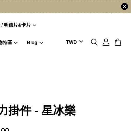
 / 明信片&卡片
物特區
Blog
力掛件 - 星冰樂
.00