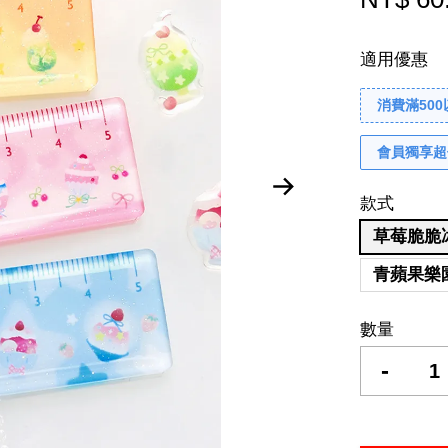
適用優惠
消費滿50
會員獨享超
款式
草莓脆脆冰 
青蘋果樂園 
數量
-