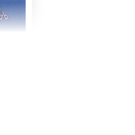
朵造型剪刀
-
+
購物車