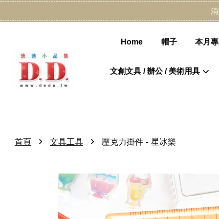
消
Home
帽子
本月專
文創文具 / 辦公 / 美術用具
›
›
首頁
文具工具
壓克力掛件 - 星冰樂