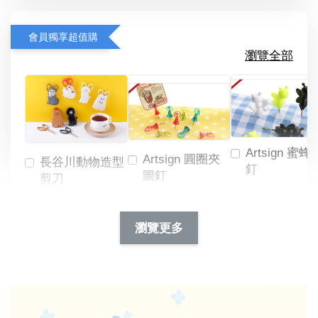
會員獨享超值購
瀏覽全部
Artsign 蜜蜂
Artsign 圓圈夾
長谷川動物造型
釘
圖釘
剪刀
-
NT$ 19.00
NT$ 88.00
-
+
-
+
瀏覽更多
NT$ 19.00
NT$ 19.00
NT$ 173.00
NT$ 66.00
加入購物車