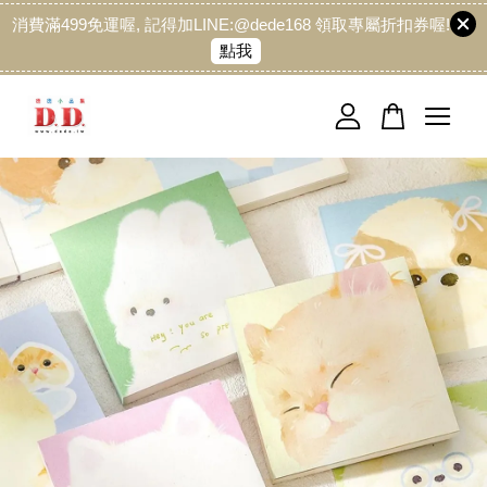
消費滿499免運喔, 記得加LINE:@dede168 領取專屬折扣券喔!
點我
您的購物車目前還是空的。
繼續購物