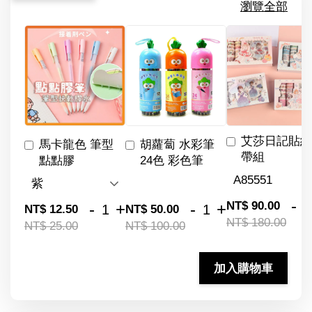
瀏覽全部
艾莎日記貼紙
馬卡龍色 筆型
胡蘿蔔 水彩筆
帶組
點點膠
24色 彩色筆
-
NT$ 90.00
-
+
-
+
NT$ 12.50
NT$ 50.00
NT$ 180.00
NT$ 25.00
NT$ 100.00
加入購物車