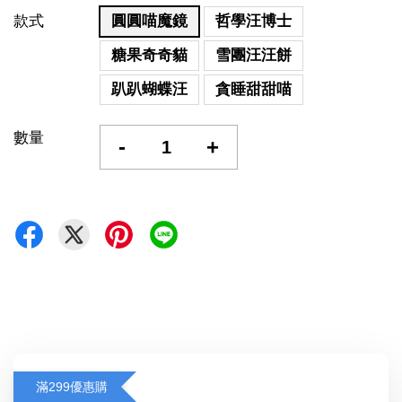
款式
圓圓喵魔鏡
哲學汪博士
糖果奇奇貓
雪團汪汪餅
趴趴蝴蝶汪
貪睡甜甜喵
數量
-
+
滿299優惠購