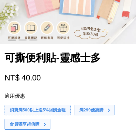
可撕便利貼-靈感士多
NT$ 40.00
適用優惠
消費滿500以上送5%回饋金喔
滿299優惠購
會員獨享超值購