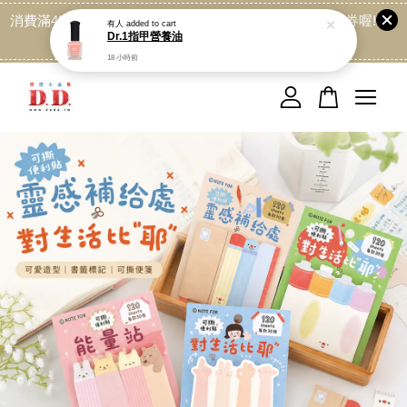
消費滿499免運喔, 記得加LINE:@dede168 領取專屬折扣券喔!
點我
您的購物車目前還是空的。
繼續購物