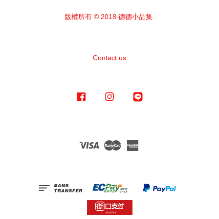
版權所有 © 2018 德德小品集.
Contact us
Facebook
Instagram
Line
Visa
Master
American
Express