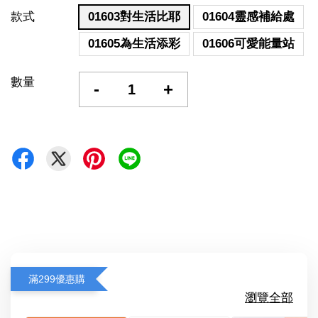
款式
01603對生活比耶
01604靈感補給處
01605為生活添彩
01606可愛能量站
數量
-
+
滿299優惠購
瀏覽全部