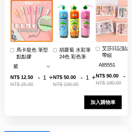
艾莎日記貼紙
馬卡龍色 筆型
胡蘿蔔 水彩筆
帶組
點點膠
24色 彩色筆
-
NT$ 90.00
-
+
-
+
NT$ 12.50
NT$ 50.00
NT$ 180.00
NT$ 25.00
NT$ 100.00
加入購物車