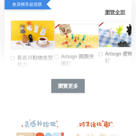
會員獨享超值購
瀏覽全部
Artsign 蜜蜂
Artsign 圓圈夾
長谷川動物造型
釘
圖釘
剪刀
-
NT$ 19.00
NT$ 88.00
-
+
-
+
瀏覽更多
NT$ 19.00
NT$ 19.00
NT$ 173.00
NT$ 66.00
加入購物車