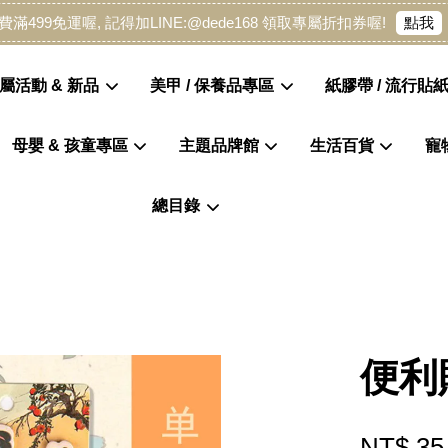
點我
費滿499免運喔, 記得加LINE:@dede168 領取專屬折扣券喔!
屬活動 & 新品
美甲 / 保養品專區
紙膠帶 / 流行貼紙
母嬰 & 孩童專區
主題品牌館
生活百貨
寵
您的購物車目前還是空的。
總目錄
繼續購物
便利
NT$ 35