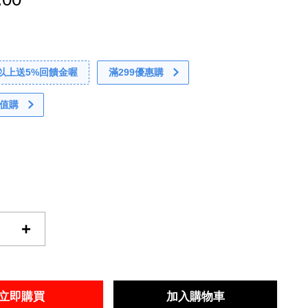
0以上送5%回饋金喔
滿299優惠購
值購
+
立即購買
加入購物車