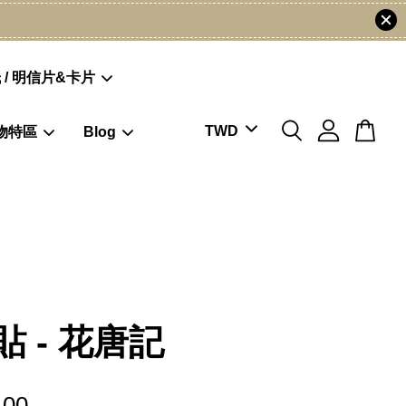
 / 明信片&卡片
物特區
Blog
貼 - 花唐記
.00