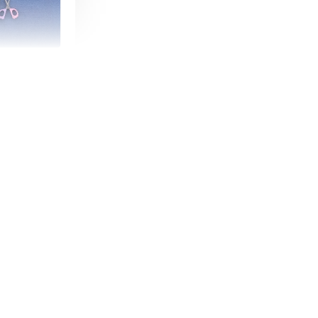
朵造型剪刀
-
+
購物車