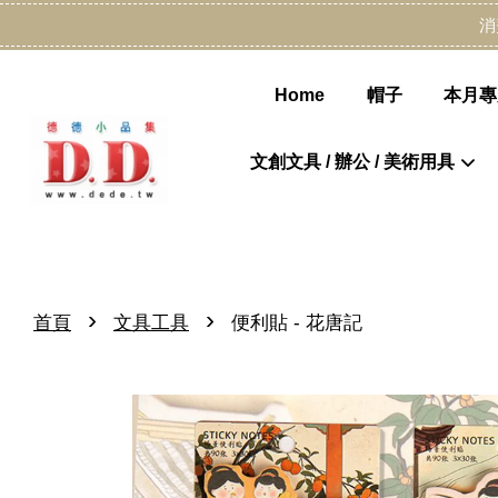
消
Home
帽子
本月專
文創文具 / 辦公 / 美術用具
›
›
首頁
文具工具
便利貼 - 花唐記