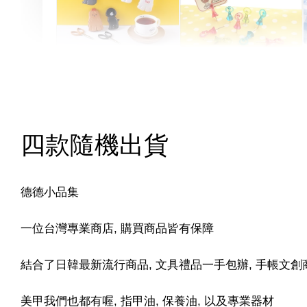
Artsign 圓圈夾 圖釘
長谷川動物造型剪刀
-
+
-
+
NT$ 19.00
NT$ 19.00
NT$ 173.00
NT$ 66.00
四款隨機出貨
德德小品集
一位台灣專業商店, 購買商品皆有保障
結合了日韓最新流行商品, 文具禮品一手包辦, 手帳文創
美甲我們也都有喔, 指甲油, 保養油, 以及專業器材