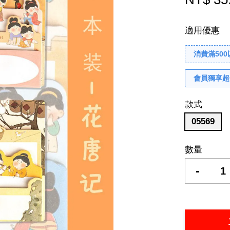
適用優惠
消費滿50
會員獨享超
款式
05569
數量
-