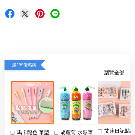
滿299優惠購
瀏覽全部
艾莎日記貼紙
馬卡龍色 筆型
胡蘿蔔 水彩筆