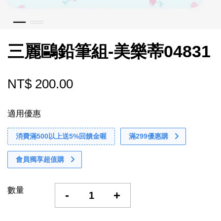
三麗鷗鉛筆組-美樂蒂04831
NT$ 200.00
適用優惠
消費滿500以上送5%回饋金喔
滿299優惠購
會員獨享超值購
數量
-
+