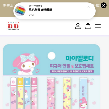
消費滿499免運喔, 記得加LINE:@dede168 領取專屬折扣券喔!
點我
您的購物車目前還是空的。
繼續購物