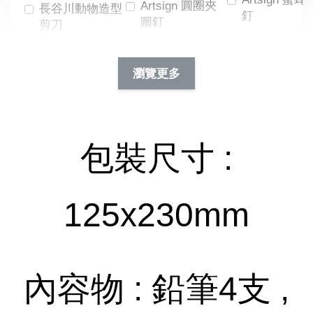
Artsign 圓圈夾
長谷川動物造型
釘
圖釘
剪刀
-
NT$ 19.00
NT$ 88.00
-
+
-
+
瀏覽更多
NT$ 19.00
NT$ 19.00
NT$ 173.00
NT$ 66.00
加入購物車
包裝尺寸 :
125x230mm
內容物 : 鉛筆4支 ,