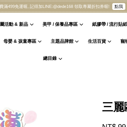
點我
費滿499免運喔, 記得加LINE:@dede168 領取專屬折扣券喔!
屬活動 & 新品
美甲 / 保養品專區
紙膠帶 / 流行貼紙
母嬰 & 孩童專區
主題品牌館
生活百貨
寵
您的購物車目前還是空的。
總目錄
繼續購物
三麗
NT$ 99