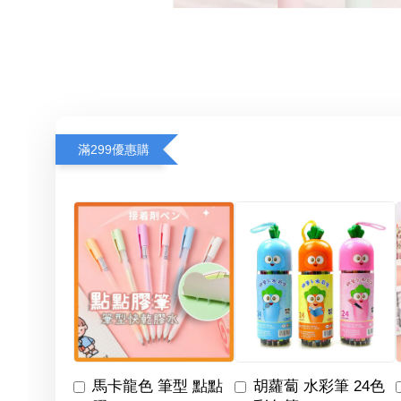
滿299優惠購
馬卡龍色 筆型 點點
胡蘿蔔 水彩筆 24色