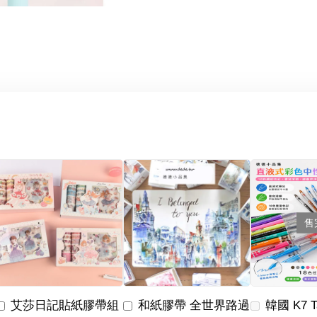
售
艾莎日記貼紙膠帶組
和紙膠帶 全世界路過
韓國 K7 