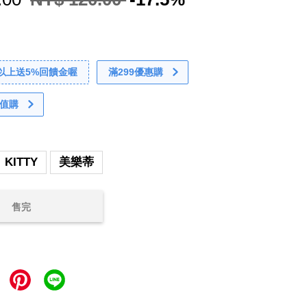
0以上送5%回饋金喔
滿299優惠購
值購
KITTY
美樂蒂
售完