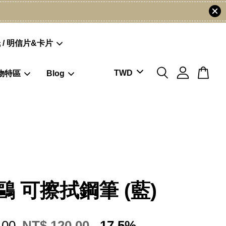
 / 明信片&卡片
物特區
Blog
鷗 可擦拭鋼筆 (藍)
.00
NT$ 120.00
-17.5%