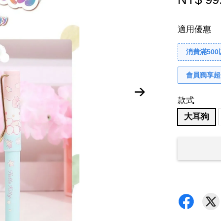
適用優惠
消費滿50
會員獨享超
款式
大耳狗