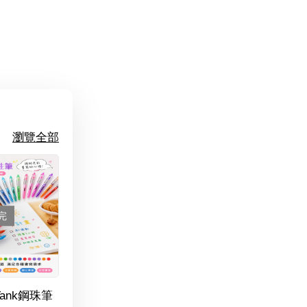
瀏覽全部
完
Tank鋼珠筆