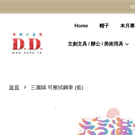
消
Home
帽子
本月專
文創文具 / 辦公 / 美術用具
›
首頁
三麗鷗 可擦拭鋼筆 (藍)