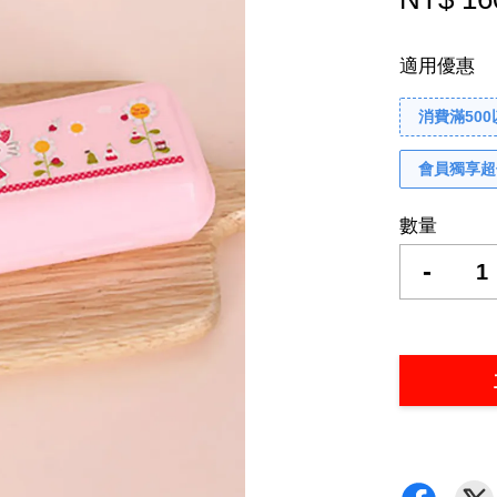
適用優惠
消費滿50
會員獨享超
數量
-