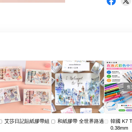
售
艾莎日記貼紙膠帶組
和紙膠帶 全世界路過
韓國 K7 
0.38mm