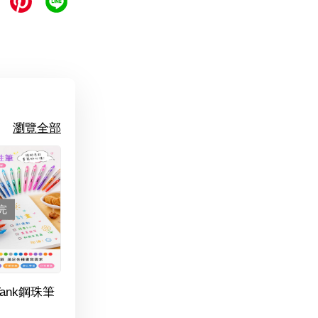
瀏覽全部
完
Tank鋼珠筆