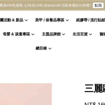
點我
費滿499免運喔, 記得加LINE:@dede168 領取專屬折扣券喔!
屬活動 & 新品
美甲 / 保養品專區
紙膠帶 / 流行貼紙
母嬰 & 孩童專區
主題品牌館
生活百貨
寵
您的購物車目前還是空的。
總目錄
繼續購物
三麗鷗
NT$ 16