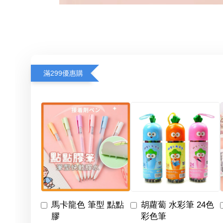
滿299優惠購
馬卡龍色 筆型 點點
胡蘿蔔 水彩筆 24色
膠
彩色筆