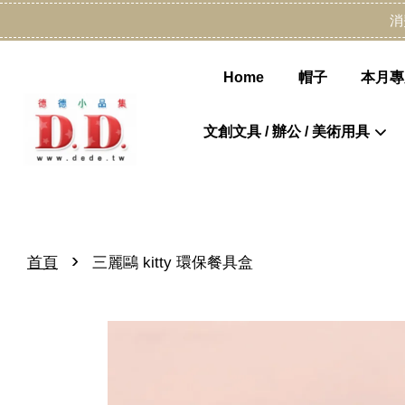
消
Home
帽子
本月專
文創文具 / 辦公 / 美術用具
›
首頁
三麗鷗 kitty 環保餐具盒