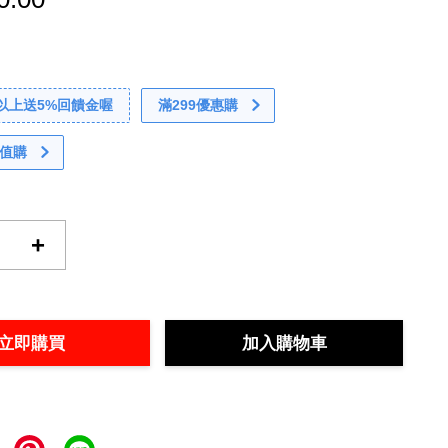
0以上送5%回饋金喔
滿299優惠購
值購
+
立即購買
加入購物車