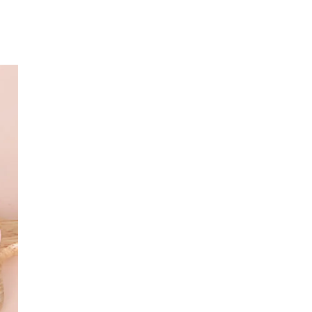
朵造型剪刀
-
+
購物車