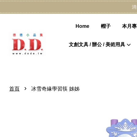
消
Home
帽子
本月專
文創文具 / 辦公 / 美術用具
›
首頁
冰雪奇緣學習筷 姊姊