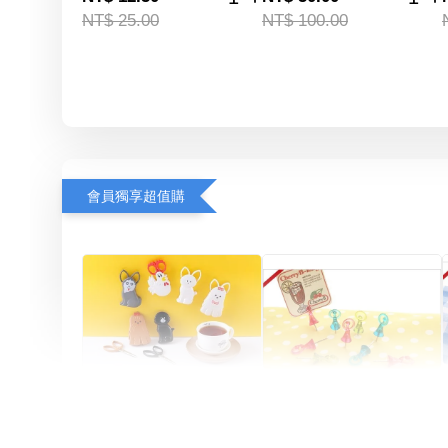
NT$ 25.00
NT$ 100.00
會員獨享超值購
Artsign 圓圈夾 圖釘
長谷川動物造型剪刀