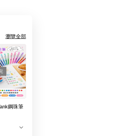
瀏覽全部
完
Tank鋼珠筆