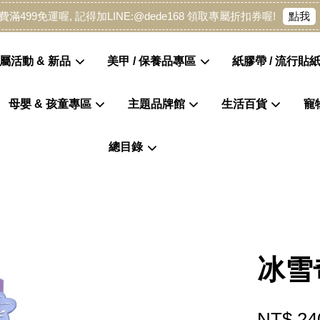
點我
費滿499免運喔, 記得加LINE:@dede168 領取專屬折扣券喔!
屬活動 & 新品
美甲 / 保養品專區
紙膠帶 / 流行貼紙
母嬰 & 孩童專區
主題品牌館
生活百貨
寵
您的購物車目前還是空的。
總目錄
繼續購物
冰雪
NT$ 24