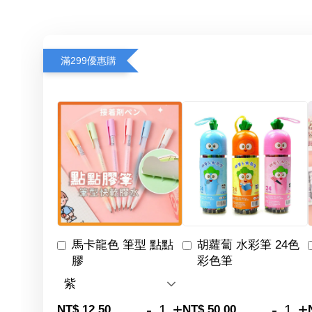
滿299優惠購
馬卡龍色 筆型 點點
胡蘿蔔 水彩筆 24色
膠
彩色筆
-
+
-
+
NT$ 12.50
NT$ 50.00