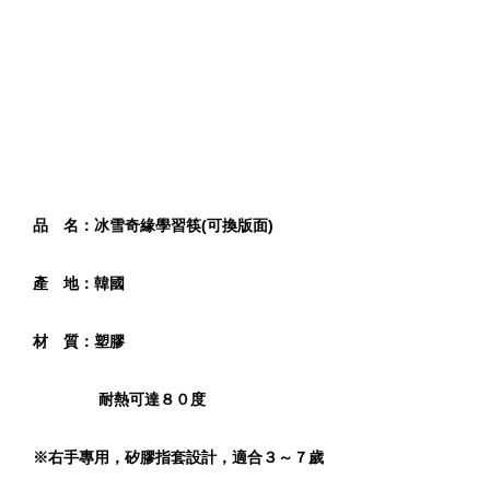
-
+
-
+
NT$ 19.00
NT$ 19.00
NT$ 173.00
NT$ 66.00
品 名：冰雪奇緣學習筷(可換版面)
產 地：韓國
材 質：塑膠
耐熱可達８０度
※右手專用，矽膠指套設計，適合３～７歲