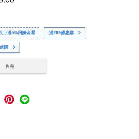
0以上送5%回饋金喔
滿299優惠購
值購
售完