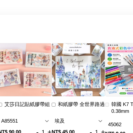
售
艾莎日記貼紙膠帶組
和紙膠帶 全世界路過
韓國 K7 
0.38mm
-
+
-
+
NT$ 90.00
NT$ 45.00