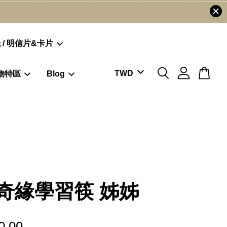
 / 明信片&卡片
物特區
Blog
奇緣學習筷 姊姊
0.00