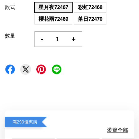
款式
星月夜72467
彩虹72468
櫻花雨72469
落日72470
數量
-
+
滿299優惠購
瀏覽全部