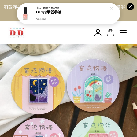
消費滿499免運喔, 記得加LINE:@dede168 領取專屬折扣券喔!
點我
您的購物車目前還是空的。
繼續購物