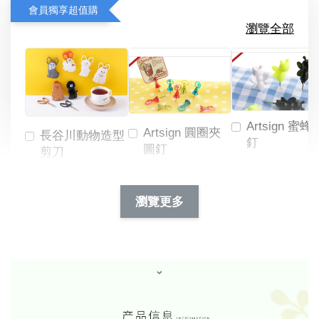
會員獨享超值購
瀏覽全部
Artsign 蜜蜂
Artsign 圓圈夾
長谷川動物造型
釘
圖釘
剪刀
-
NT$ 19.00
NT$ 88.00
-
+
-
+
瀏覽更多
NT$ 19.00
NT$ 19.00
NT$ 173.00
NT$ 66.00
加入購物車