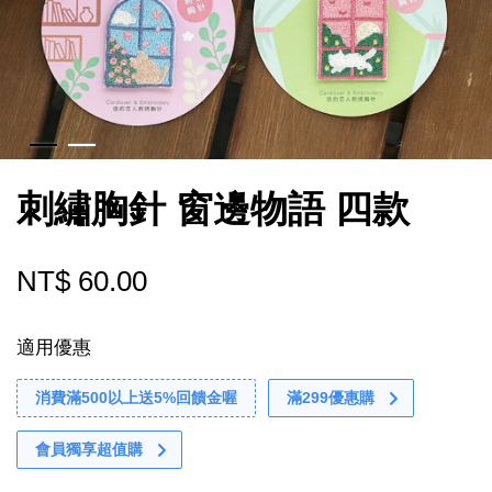
刺繡胸針 窗邊物語 四款
NT$ 60.00
適用優惠
消費滿500以上送5%回饋金喔
滿299優惠購
會員獨享超值購