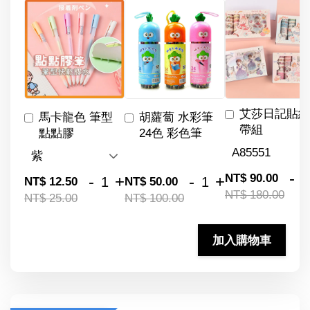
艾莎日記貼紙
馬卡龍色 筆型
胡蘿蔔 水彩筆
帶組
點點膠
24色 彩色筆
-
NT$ 90.00
-
+
-
+
NT$ 12.50
NT$ 50.00
NT$ 180.00
NT$ 25.00
NT$ 100.00
加入購物車