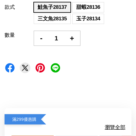
款式
鮭魚子28137
甜蝦28136
三文魚28135
玉子28134
數量
-
+
滿299優惠購
瀏覽全部