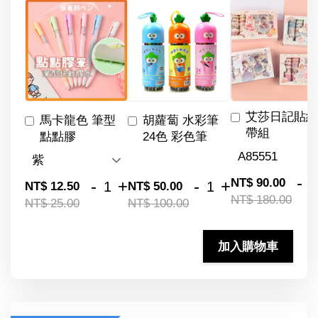
艾莎日記貼紙
馬卡龍色 筆型
胡蘿蔔 水彩筆
帶組
點點膠
24色 彩色筆
-
NT$ 90.00
-
+
-
+
NT$ 12.50
NT$ 50.00
NT$ 180.00
NT$ 25.00
NT$ 100.00
加入購物車