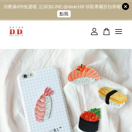
消費滿499免運喔, 記得加LINE:@dede168 領取專屬折扣券喔!
點我
您的購物車目前還是空的。
繼續購物