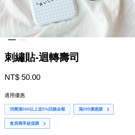
刺繡貼-迴轉壽司
NT$ 50.00
適用優惠
消費滿500以上送5%回饋金喔
滿299優惠購
會員獨享超值購