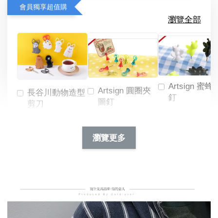
會員獨享超值購
瀏覽全部
Artsign 蜜蜂
Artsign 圓圈夾
長谷川動物造型
釘
圖釘
剪刀
-
NT$ 19.00
NT$ 88.00
-
+
-
+
瀏覽更多
NT$ 19.00
NT$ 19.00
NT$ 173.00
NT$ 66.00
加入購物車