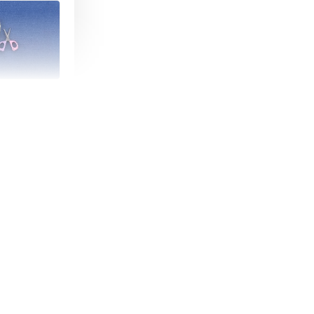
朵造型剪刀
-
+
購物車