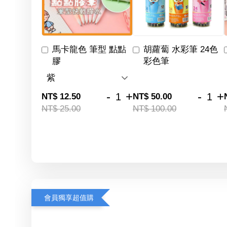
馬卡龍色 筆型 點點
胡蘿蔔 水彩筆 24色
膠
彩色筆
-
+
-
+
NT$ 12.50
NT$ 50.00
NT$ 25.00
NT$ 100.00
會員獨享超值購