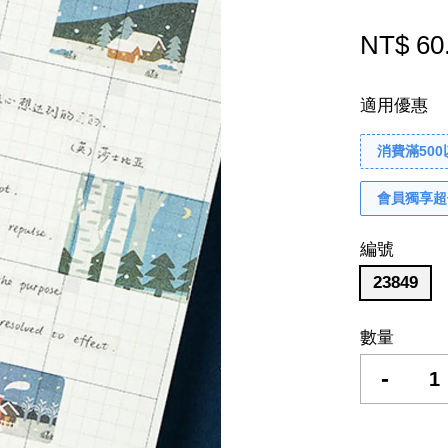
NT$ 60
適用優惠
消費滿50
會員獨享超
編號
23849
數量
-