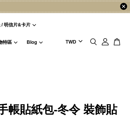
 / 明信片&卡片
物特區
Blog
手帳貼紙包-冬令 裝飾貼