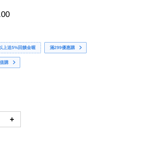
.00
0以上送5%回饋金喔
滿299優惠購
值購
+