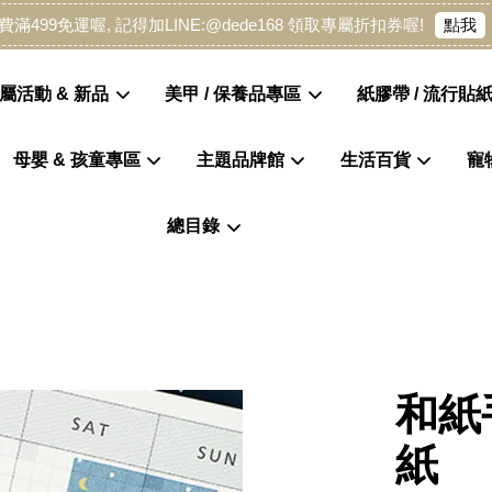
點我
費滿499免運喔, 記得加LINE:@dede168 領取專屬折扣券喔!
屬活動 & 新品
美甲 / 保養品專區
紙膠帶 / 流行貼紙
母嬰 & 孩童專區
主題品牌館
生活百貨
寵
您的購物車目前還是空的。
總目錄
繼續購物
和紙
紙