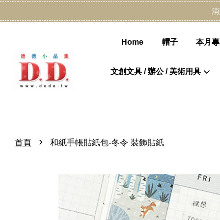
消
Home
帽子
本月專
文創文具 / 辦公 / 美術用具
›
首頁
和紙手帳貼紙包-冬令 裝飾貼紙