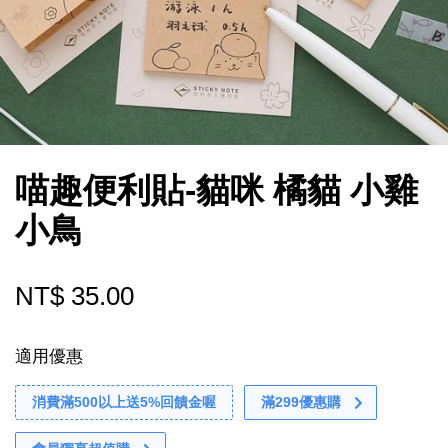
喵趣便利貼-貓咪 橘貓 小雞
小鳥
NT$ 35.00
適用優惠
消費滿500以上送5%回饋金喔
滿299優惠購