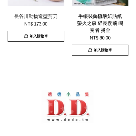
長谷川動物造型剪刀
手帳裝飾硫酸紙貼紙
螢火之森 貓長櫻飛 鳴
NT$ 173.00
奏者 燙金
加入購物車
NT$ 80.00
加入購物車