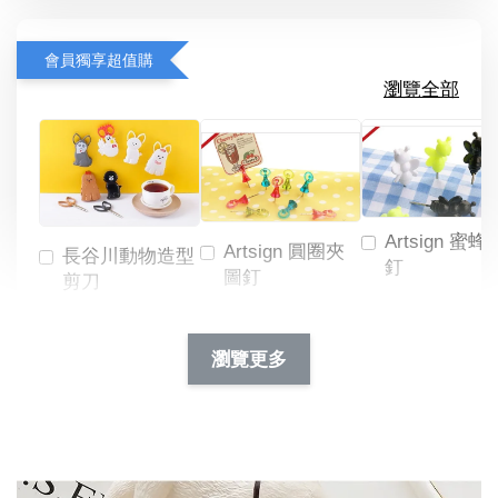
會員獨享超值購
瀏覽全部
Artsign 蜜蜂
Artsign 圓圈夾
長谷川動物造型
釘
圖釘
剪刀
-
NT$ 19.00
NT$ 88.00
-
+
-
+
瀏覽更多
NT$ 19.00
NT$ 19.00
NT$ 173.00
NT$ 66.00
加入購物車