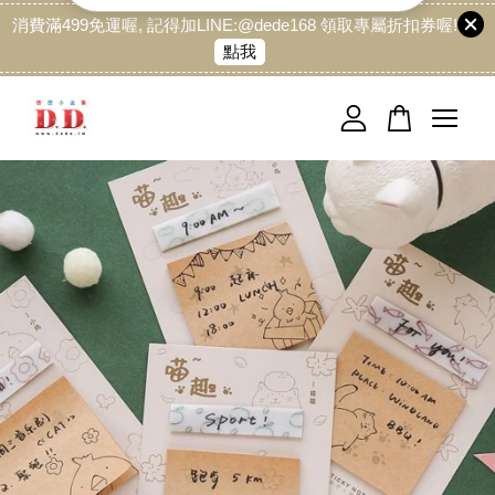
消費滿499免運喔, 記得加LINE:@dede168 領取專屬折扣券喔!
點我
您的購物車目前還是空的。
繼續購物