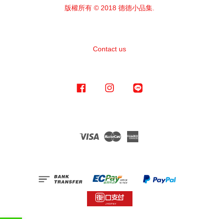
版權所有 © 2018 德德小品集.
Contact us
Facebook
Instagram
Line
Visa
Master
American
Express