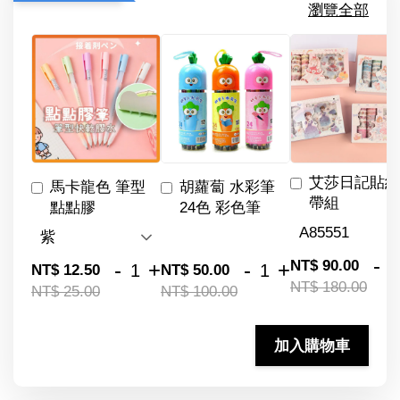
瀏覽全部
艾莎日記貼紙
馬卡龍色 筆型
胡蘿蔔 水彩筆
帶組
點點膠
24色 彩色筆
-
NT$ 90.00
-
+
-
+
NT$ 12.50
NT$ 50.00
NT$ 180.00
NT$ 25.00
NT$ 100.00
加入購物車