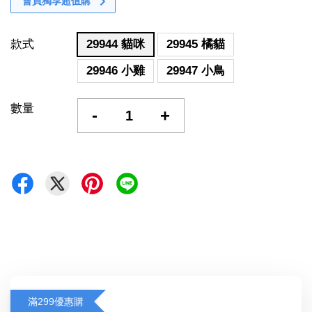
會員獨享超值購
款式
29944 貓咪
29945 橘貓
29946 小雞
29947 小鳥
數量
-
+
滿299優惠購