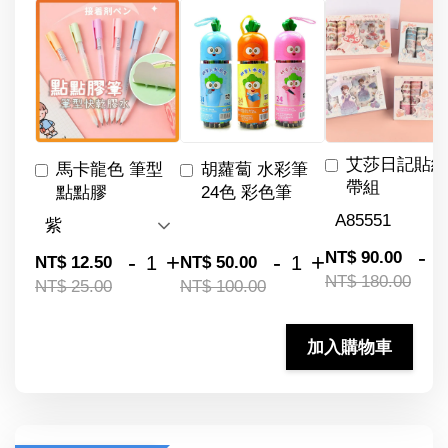
艾莎日記貼紙
馬卡龍色 筆型
胡蘿蔔 水彩筆
帶組
點點膠
24色 彩色筆
-
NT$ 90.00
-
+
-
+
NT$ 12.50
NT$ 50.00
NT$ 180.00
NT$ 25.00
NT$ 100.00
加入購物車