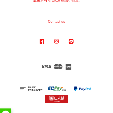
版權所有 © 2018 德德小品集.
Contact us
Facebook
Instagram
Line
Visa
Master
American
Express