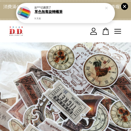
消費滿499免運喔, 記得加LINE:@dede168 領取專屬折扣券喔!
點我
您的購物車目前還是空的。
繼續購物