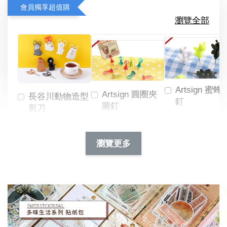
會員獨享超值購
瀏覽全部
Artsign 蜜蜂
Artsign 圓圈夾
長谷川動物造型
釘
圖釘
剪刀
-
NT$ 19.00
NT$ 88.00
-
+
-
+
瀏覽更多
NT$ 19.00
NT$ 19.00
NT$ 173.00
NT$ 66.00
加入購物車