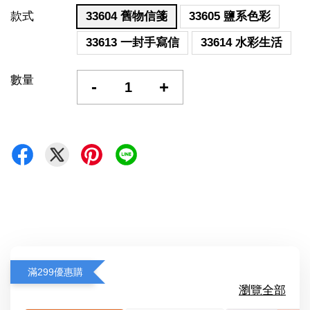
款式
33604 舊物信箋
33605 鹽系色彩
33613 一封手寫信
33614 水彩生活
數量
-
+
滿299優惠購
瀏覽全部