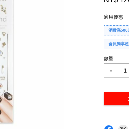
適用優惠
消費滿50
會員獨享超
數量
-