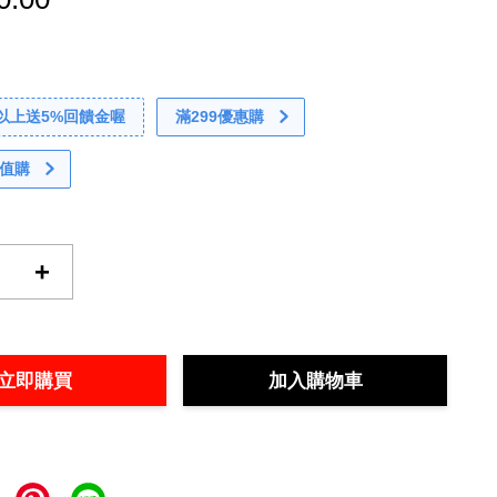
0以上送5%回饋金喔
滿299優惠購
值購
+
立即購買
加入購物車