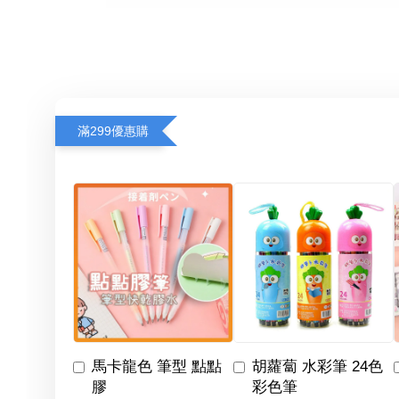
滿299優惠購
馬卡龍色 筆型 點點
胡蘿蔔 水彩筆 24色
膠
彩色筆