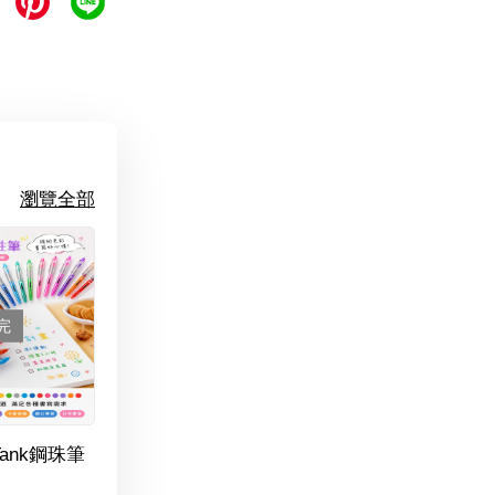
瀏覽全部
完
Tank鋼珠筆