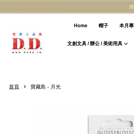
消
Home
帽子
本月專
文創文具 / 辦公 / 美術用具
›
首頁
寶藏島 - 月光