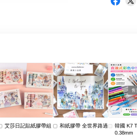
售
艾莎日記貼紙膠帶組
和紙膠帶 全世界路過
韓國 K7 
0.38mm