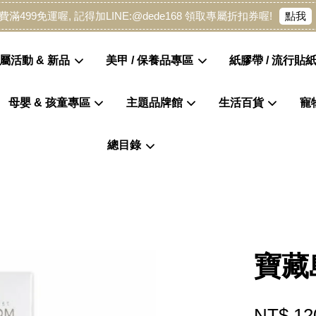
點我
費滿499免運喔, 記得加LINE:@dede168 領取專屬折扣券喔!
屬活動 & 新品
美甲 / 保養品專區
紙膠帶 / 流行貼紙
母嬰 & 孩童專區
主題品牌館
生活百貨
寵
您的購物車目前還是空的。
總目錄
繼續購物
寶藏島
NT$ 12